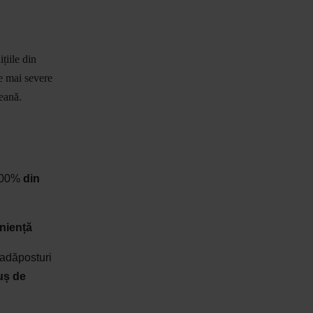
țiile din
le mai severe
peană.
 100%
din
niență
 adăposturi
uș de