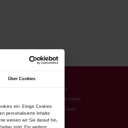
Wurstprodukte
Über Cookies
Despre noi
t
Gama de produse
ookies ein. Einige Cookies
Sustenabilitate
en personalisierte Inhalte
Contact
e weisen wir Sie darauf hin,
fügbar sind. Für weitere