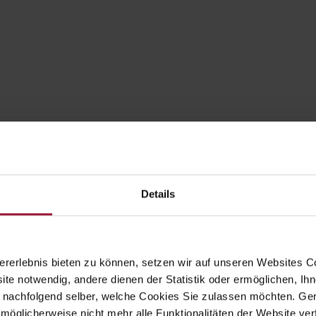
Landpute
Wintergarten
|
Bio-Pute
Details
ubers Landhendl
Hubers Genusswel
mbH

Hauptstraße 80
rerlebnis bieten zu können, setzen wir auf unseren Websites C
ite notwendig, andere dienen der Statistik oder ermöglichen, Ihn
Hauptstraße 80
A-5223 Pfaffstätt
 nachfolgend selber, welche Cookies Sie zulassen möchten. Gern
A-5223 Pfaffstätt

+43 (0) 7742 / 32 08 –
möglicherweise nicht mehr alle Funktionalitäten der Website ver