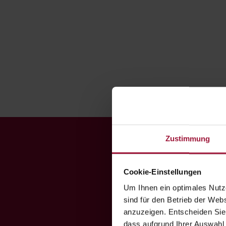
Landhendl
Wintergarten
|
Bio-Hendl
|
Maishendl
Zustimmung
H
Cookie-Einstellungen
G
Um Ihnen ein optimales Nutze

sind für den Betrieb der Webs
anzuzeigen. Entscheiden Sie
dass aufgrund Ihrer Auswahl 