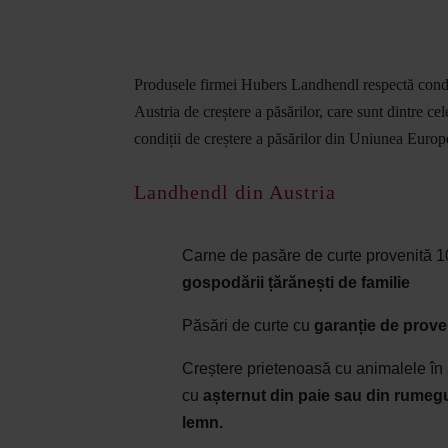
Produsele firmei Hubers Landhendl respectă condi
Austria de creștere a păsărilor, care sunt dintre ce
condiții de creștere a păsărilor din Uniunea Euro
Landhendl din Austria
Carne de pasăre de curte provenită
gospodării țărănești de familie
Păsări de curte cu
garanție de prove
Creștere prietenoasă cu animalele în
cu
așternut din paie sau din rumeg
lemn.