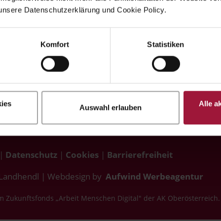
+43 7742 3208
166
unsere Datenschutzerklärung und Cookie Policy.

genusswelt@hubersla
office@huberslandhendl.
endl.at
at
Komfort
Statistiken

Orele de deschidere:
Programul de lucru:
Mo.-Fr. 8:00 - 18:00
Mo.-Fr. 7:00 - 16:00
Sa. 8:00 -13:00
ies
Alle a
Auswahl erlauben
|
Datenschutz
|
Cookies
|
Barrierefreiheit
 Landhendl | Webdesign by
Aufwind Werbeagentur
m Zukunftsfonds „Arbeit Menschen Digital" der AK Oberösterreich.