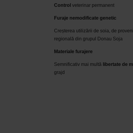
Control
veterinar permanent
Furaje nemodificate genetic
Creșterea utilizării de soia, de proven
regională din grupul Donau Soja
Materiale furajere
Semnificativ mai multă
libertate de 
grajd