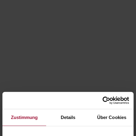
office@huberslandhendl.at
Lu.-Vi. între orele 7:00 – 16:00
Lumea savorii Hubers
Zustimmung
Details
Über Cookies