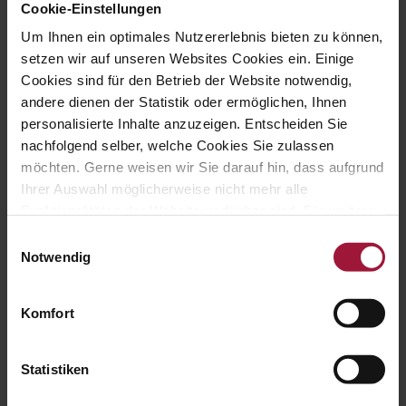
Cookie-Einstellungen
Um Ihnen ein optimales Nutzererlebnis bieten zu können,
Hauptstraße 80
setzen wir auf unseren Websites Cookies ein. Einige
A-5223 Pfaffstätt
Cookies sind für den Betrieb der Website notwendig,
andere dienen der Statistik oder ermöglichen, Ihnen
personalisierte Inhalte anzuzeigen. Entscheiden Sie
nachfolgend selber, welche Cookies Sie zulassen
möchten. Gerne weisen wir Sie darauf hin, dass aufgrund
Ihrer Auswahl möglicherweise nicht mehr alle
+43 (0) 7742 / 32 08 – 166
Funktionalitäten der Website verfügbar sind. Für weitere
Informationen besuchen Sie unsere
Einwilligungsauswahl
Datenschutzerklärung und Cookie Policy.
Notwendig
Komfort
genusswelt@huberslandhendl.at
Statistiken