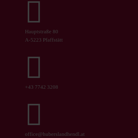

Hauptstraße 80
A-5223 Pfaffstätt

+43 7742 3208

office@huberslandhendl.at