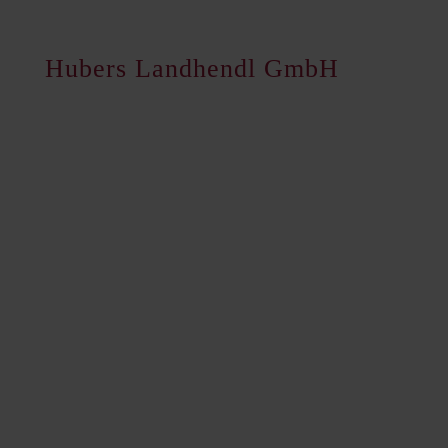
Hubers Landhendl GmbH
Hauptstraße 80
A-5223 Pfaffstätt
+43 7742 3208