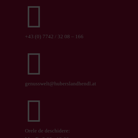

+43 (0) 7742 / 32 08 – 166

genusswelt@huberslandhendl.at

Orele de deschidere: