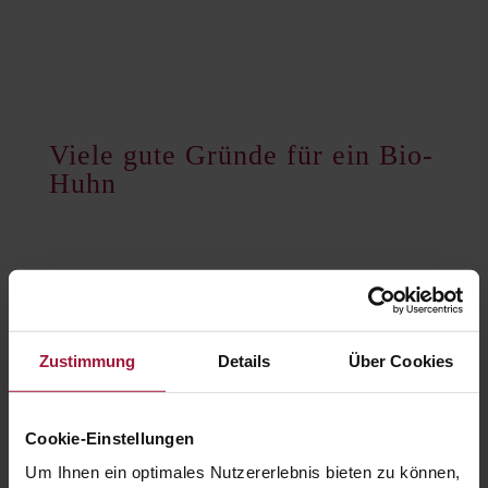
Viele gute Gründe für ein Bio-
Huhn
Regionale Herkunft
Ursprüngliche, langsam
wachsende Rasse mit braunem
Zustimmung
Details
Über Cookies
Federkleid
Viel Bewegungsfreiheit im
Cookie-Einstellungen
Stall
Um Ihnen ein optimales Nutzererlebnis bieten zu können,