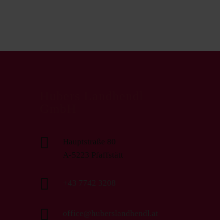
Hubers Landhendl
GmbH

Hauptstraße 80
A-5223 Pfaffstätt

+43 7742 3208

office@huberslandhendl.at