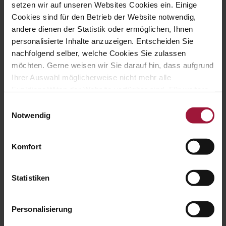
setzen wir auf unseren Websites Cookies ein. Einige
Freier Auslauf ins Grüne mit
Cookies sind für den Betrieb der Website notwendig,
abgedecktem Vorplatz
andere dienen der Statistik oder ermöglichen, Ihnen
personalisierte Inhalte anzuzeigen. Entscheiden Sie
nachfolgend selber, welche Cookies Sie zulassen
Fütterung mit biologischem
möchten. Gerne weisen wir Sie darauf hin, dass aufgrund
Futtermittel
Ihrer Auswahl möglicherweise nicht mehr alle
Funktionalitäten der Website verfügbar sind. Für weitere
Gesundheitsvorsorge mit
Informationen besuchen Sie unsere
Einwilligungsauswahl
Natursäften und Kräutertees
Datenschutzerklärung und Cookie Policy.
Notwendig
Regelmäßige, unangekündigte
Komfort
Kontrollen durch unabhängige
Prüfstellen
Statistiken
Natürliche
Unterschlupfmöglichkeiten im
Personalisierung
Freien (Bäume ...)