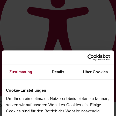
Zustimmung
Details
Über Cookies
Cookie-Einstellungen
Accesibilitate Ajustări
Um Ihnen ein optimales Nutzererlebnis bieten zu können,
Ascunde bara de instrumente
setzen wir auf unseren Websites Cookies ein. Einige
Selectează profilul tău de accesibilitate
Cookies sind für den Betrieb der Website notwendig,