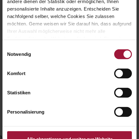
andere dienen der Statistik oder ermöglichen, Ihnen
personalisierte Inhalte anzuzeigen. Entscheiden Sie
nachfolgend selber, welche Cookies Sie zulassen
möchten. Gerne weisen wir Sie darauf hin, dass aufgrund
Ihrer Auswahl möglicherweise nicht mehr alle
Funktionalitäten der Website verfügbar sind. Für weitere
Informationen besuchen Sie unsere
Einwilligungsauswahl
Datenschutzerklärung und Cookie Policy.
Notwendig
Komfort
Statistiken
Personalisierung
Mod deficiență vizuală