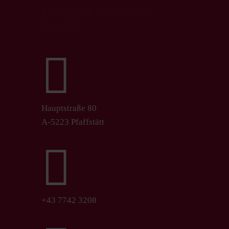
Hubers Landhendl
GmbH

Hauptstraße 80
A-5223 Pfaffstätt

+43 7742 3208