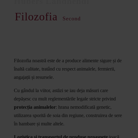
Filozofia
Second
Filozofia noastră este de a produce alimente sigure și de
înaltă calitate, tratând cu respect animalele, fermierii,
angajații și resursele.
Cu gândul la viitor, astăzi se iau deja măsuri care
depășesc cu mult reglementările legale stricte privind
protecția animalelor
: hrana nemodificată genetic,
utilizarea sporită de soia din regiune, construirea de sere
în hambare și multe altele.
Logistica și transportul de produse proaspete
joacă