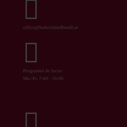

office@huberslandhendl.at

Programul de lucru:
Mo.-Fr. 7:00 - 16:00
Hubers Genusswelt
