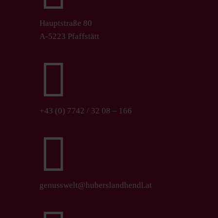
Hauptstraße 80
A-5223 Pfaffstätt

+43 (0) 7742 / 32 08 – 166

genusswelt@huberslandhendl.at