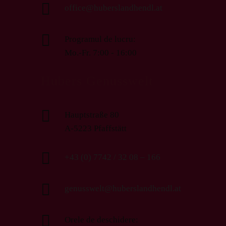

office@huberslandhendl.at

Programul de lucru:
Mo.-Fr. 7:00 - 16:00
Hubers Genusswelt

Hauptstraße 80
A-5223 Pfaffstätt

+43 (0) 7742 / 32 08 – 166

genusswelt@huberslandhendl.at

Orele de deschidere: