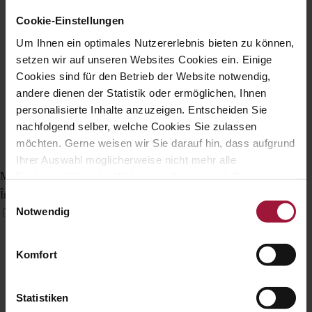
Cookie-Einstellungen
Um Ihnen ein optimales Nutzererlebnis bieten zu können,
setzen wir auf unseren Websites Cookies ein. Einige
Cookies sind für den Betrieb der Website notwendig,
andere dienen der Statistik oder ermöglichen, Ihnen
personalisierte Inhalte anzuzeigen. Entscheiden Sie
nachfolgend selber, welche Cookies Sie zulassen
möchten. Gerne weisen wir Sie darauf hin, dass aufgrund
Ihrer Auswahl möglicherweise nicht mehr alle
Mod deficiență vizuală
Funktionalitäten der Website verfügbar sind. Für weitere
Informationen besuchen Sie unsere
Îmbunătățește vizualele site-ului
Einwilligungsauswahl
Datenschutzerklärung und Cookie Policy.
Notwendig
Komfort
Statistiken