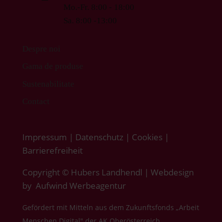
Mo.-Fr. 8:00 - 18:00
Sa. 8:00 -13:00
Despre noi
Gama de produse
Sustenabilitate
Contact
Impressum
|
Datenschutz
|
Cookies
|
Barrierefreiheit
Copyright © Hubers Landhendl | Webdesign
by
Aufwind Werbeagentur
Gefördert mit Mitteln aus dem Zukunftsfonds „Arbeit
Menschen Digital" der AK Oberösterreich.