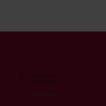
Wurstprodukte
Hubers Landhendl
GmbH

Hauptstraße 80
A-5223 Pfaffstätt

+43 7742 3208