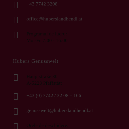

+43 7742 3208

office@huberslandhendl.at

Programul de lucru:
Mo.-Fr. 7:00 - 16:00
Hubers Genusswelt

Hauptstraße 80
A-5223 Pfaffstätt

+43 (0) 7742 / 32 08 – 166

genusswelt@huberslandhendl.at

Orele de deschidere: