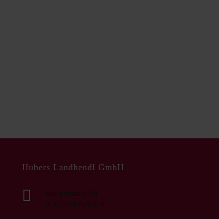
Wurstprodukte
Hubers Landhendl GmbH

Hauptstraße 80
A-5223 Pfaffstätt