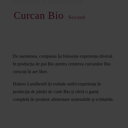
Curcan Bio
Second
De asemenea, compania își folosește experiența diversă
în producția de pui Bio pentru creșterea curcanilor Bio
crescuți în aer liber.
Hubers Landhendl își extinde astfel experiența în
producția de păsări de curte Bio și oferă o gamă
completă de produse alimentare sustenabile și echitabile.