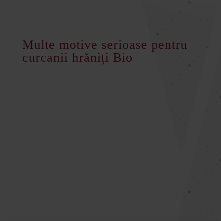
Multe motive serioase pentru
curcanii hrăniți Bio
10 m
de spațiu verde structurat,
2
pentru fiecare animal
Spațiu în hambar cu aprox. 60% mai
mult, în comparație cu spațiile
europene
Furaje nemodificate genetic
Inspecții anuale independente