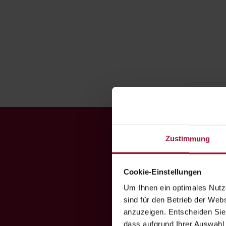
Landhendl
Wintergarten
|
Bio-Hendl
|
Maishendl
Zustimmung
H
G
Cookie-Einstellungen

Um Ihnen ein optimales Nutze
sind für den Betrieb der Webs
anzuzeigen. Entscheiden Sie
dass aufgrund Ihrer Auswahl 