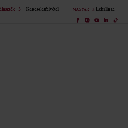
álaszték
Kapcsolatfelvétel
Lehrlinge
MAGYAR