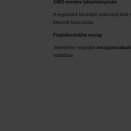
GMO-mentes takarmányozás
A regionális forrásból származó fánk 
fokozott használata
Foglalkoztatási anyag
Jelentősen nagyobb
mozgásszabad
istállóban