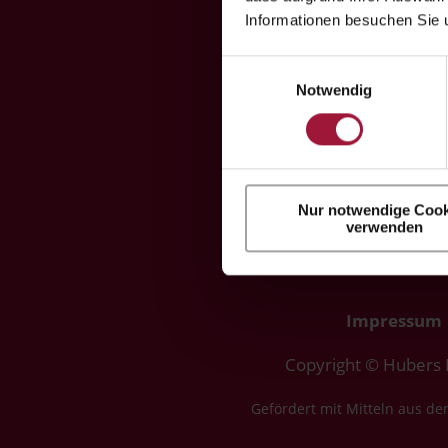

Informationen besuchen Sie 

Einwilligungsauswahl
Notwendig

Nur notwendige Cook
verwenden
Impressum
Copyright © Hubers
Gefördert mit Mitteln aus de