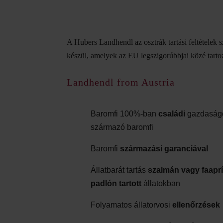
A Hubers Landhendl az osztrák tartási feltételek s
készül, amelyek az EU legszigorúbbjai közé tarto
Landhendl from Austria
Baromfi 100%-ban
családi
gazdaság
származó baromfi
Baromfi
származási garanciával
Állatbarát tartás
szalmán vagy faaprí
padlón tartott
állatokban
Folyamatos állatorvosi
ellenőrzések