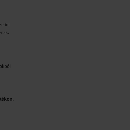
zerint
znak.
okból
tékon,