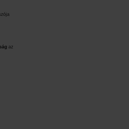
szója
ság
az