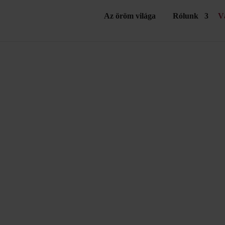
Az öröm világa
Rólunk
V