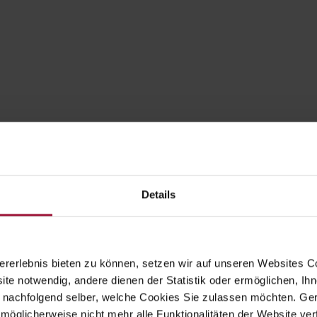
Landpute
Wintergarten
|
Bio-Pute
Details
ubers Landhendl
Hubers világa az
mbH
élvezetek világa

rerlebnis bieten zu können, setzen wir auf unseren Websites C
Hauptstraße 80
Hauptstraße 80
ite notwendig, andere dienen der Statistik oder ermöglichen, Ihn
A-5223 Pfaffstätt
A-5223 Pfaffstätt
 nachfolgend selber, welche Cookies Sie zulassen möchten. Gern
möglicherweise nicht mehr alle Funktionalitäten der Website ver
+43 7742 3208
+43 (0) 7742 / 32 08 –