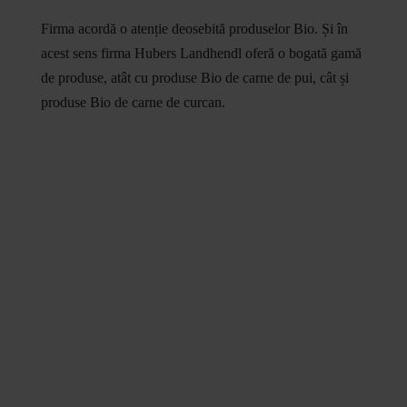
Firma acordă o atenție deosebită produselor Bio. Și în
acest sens firma Hubers Landhendl oferă o bogată gamă
de produse, atât cu produse Bio de carne de pui, cât și
produse Bio de carne de curcan.