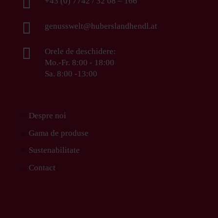

+43 (0) 7742 / 32 08 – 166

genusswelt@huberslandhendl.at

Orele de deschidere:
Mo.-Fr. 8:00 - 18:00
Sa. 8:00 -13:00
Despre noi
Gama de produse
Sustenabilitate
Contact