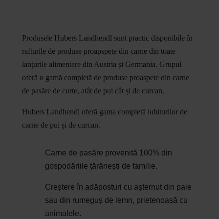
Produsele Hubers Landhendl sunt practic disponibile în
rafturile de produse proapspete din carne din toate
lanțurile alimentare din Austria și Germania. Grupul
oferă o gamă completă de produse proaspete din carne
de pasăre de curte, atât de pui cât și de curcan.
Hubers Landhendl oferă gama completă iubitorilor de
carne de pui și de curcan.
Carne de pasăre provenită 100% din
gospodăriile țărănești de familie.
Creștere în adăposturi cu așternut din paie
sau din rumeguș de lemn, prietenoasă cu
animalele.