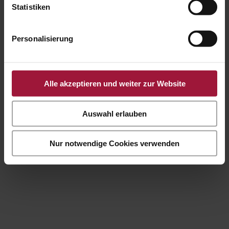
Statistiken
Personalisierung
Alle akzeptieren und weiter zur Website
Landhendl
Auswahl erlauben
Wintergarten
|
Bio-Hendl
|
Maishendl
Nur notwendige Cookies verwenden
Landpute