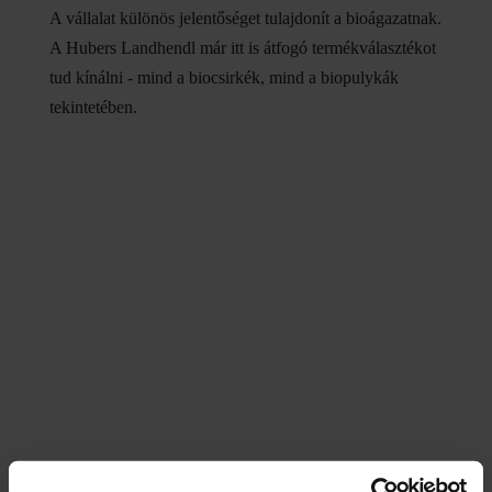
A vállalat különös jelentőséget tulajdonít a bioágazatnak.
A Hubers Landhendl már itt is átfogó termékválasztékot
tud kínálni - mind a biocsirkék, mind a biopulykák
tekintetében.