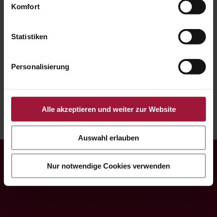
Komfort
Wintergarten
|
Bio-Hendl
|
Maishendl
Landpute
Statistiken
Wintergarten
|
Bio-Pute
Personalisierung
Wurstprodukte
Alle akzeptieren und weiter zur Website
Auswahl erlauben
Nur notwendige Cookies verwenden
Hubers Landhendl
GmbH