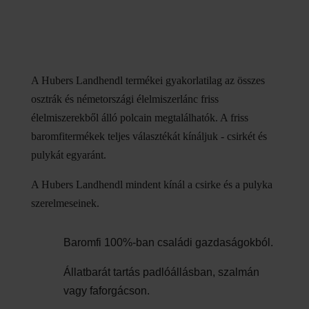
A Hubers Landhendl termékei gyakorlatilag az összes
osztrák és németországi élelmiszerlánc friss
élelmiszerekből álló polcain megtalálhatók. A friss
baromfitermékek teljes választékát kínáljuk - csirkét és
pulykát egyaránt.
A Hubers Landhendl mindent kínál a csirke és a pulyka
szerelmeseinek.
Baromfi 100%-ban családi gazdaságokból.
Állatbarát tartás padlóállásban, szalmán
vagy faforgácson.