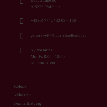

Hauptstraße 80
A-5223 Pfaffstätt

+43 (0) 7742 / 32 08 – 166

genusswelt@huberslandhendl.at

Nyitva tartás:
Mo.-Fr. 8:00 - 18:00
Sa. 8:00 -13:00
Rólunk
Választék
Fenntarthatóság