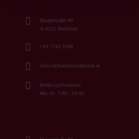

Hauptstraße 80
A-5223 Pfaffstätt

+43 7742 3208

office@huberslandhendl.at

Irodai nyitvatartás:
Mo.-Fr. 7:00 - 16:00
Hubers világa az
élvezetek világa