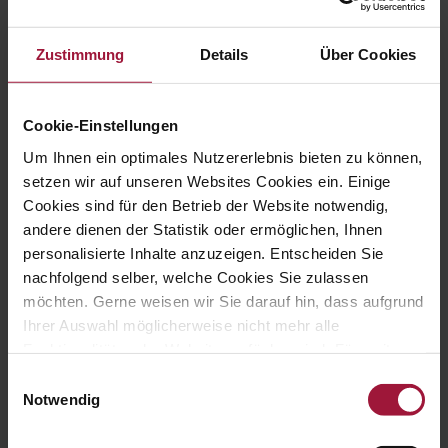
Zustimmung
Details
Über Cookies
Cookie-Einstellungen
Um Ihnen ein optimales Nutzererlebnis bieten zu können,
setzen wir auf unseren Websites Cookies ein. Einige
Cookies sind für den Betrieb der Website notwendig,
andere dienen der Statistik oder ermöglichen, Ihnen
personalisierte Inhalte anzuzeigen. Entscheiden Sie
nachfolgend selber, welche Cookies Sie zulassen
möchten. Gerne weisen wir Sie darauf hin, dass aufgrund
Ihrer Auswahl möglicherweise nicht mehr alle
Funktionalitäten der Website verfügbar sind. Für weitere
Informationen besuchen Sie unsere
Einwilligungsauswahl
Datenschutzerklärung und Cookie Policy.
Notwendig
Landhendl