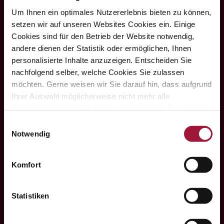
Um Ihnen ein optimales Nutzererlebnis bieten zu können,
Hubers Landhendl GmbH
setzen wir auf unseren Websites Cookies ein. Einige
Cookies sind für den Betrieb der Website notwendig,

andere dienen der Statistik oder ermöglichen, Ihnen
personalisierte Inhalte anzuzeigen. Entscheiden Sie
nachfolgend selber, welche Cookies Sie zulassen
möchten. Gerne weisen wir Sie darauf hin, dass aufgrund
Hauptstraße 80
Ihrer Auswahl möglicherweise nicht mehr alle
A-5223 Pfaffstätt
Funktionalitäten der Website verfügbar sind. Für weitere
Informationen besuchen Sie unsere

Einwilligungsauswahl
Datenschutzerklärung und Cookie Policy.
Notwendig
Komfort
+43 7742 3208

Statistiken