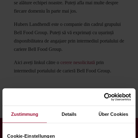
se alăture echipei noastre. Puteți afla mai multe despre
fiecare domeniu în parte mai jos.
Hubers Landhendl este o companie din cadrul grupului
Bell Food Group. Puteți să vă exprimați cu ușurință
disponibilitatea de angajare prin intermediul portalului de
cariere Bell Food Group.
Aici aveți linkul către o
cerere nesolicitată
prin
intermediul portalului de carieră Bell Food Group.
Zustimmung
Details
Über Cookies
Cookie-Einstellungen