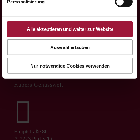
Personalisierung
office@huberslandhendl.at

Alle akzeptieren und weiter zur Website
Auswahl erlauben
Programul de lucru:
Mo.-Fr. 7:00 - 16:00
Nur notwendige Cookies verwenden
Hubers Genusswelt

Hauptstraße 80
A-5223 Pfaffstätt