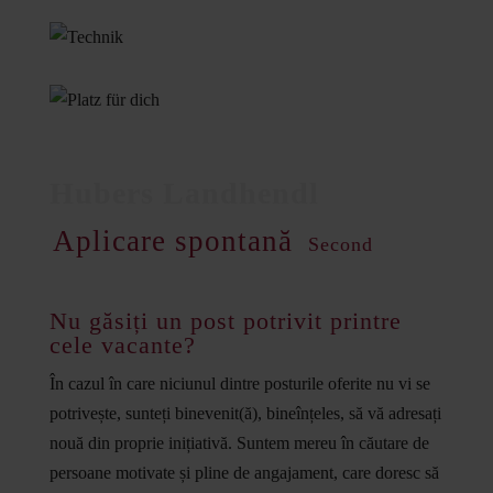
Aplicare spontană
Second
Nu găsiți un post potrivit printre
cele vacante?
În cazul în care niciunul dintre posturile oferite nu vi se
potrivește, sunteți binevenit(ă), bineînțeles, să vă adresați
nouă din proprie inițiativă. Suntem mereu în căutare de
persoane motivate și pline de angajament, care doresc să