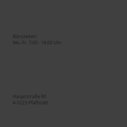

Bürozeiten:
Mo.-Fr. 7:00 - 16:00 Uhr
Hubers Genusswelt

Hauptstraße 80
A-5223 Pfaffstätt
