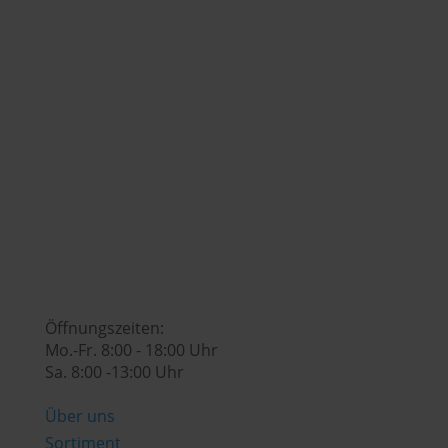
+43 (0) 7742 / 32 08 – 166

genusswelt@huberslandhendl.at

Öffnungszeiten:
Mo.-Fr. 8:00 - 18:00 Uhr
Sa. 8:00 -13:00 Uhr
Über uns
Sortiment