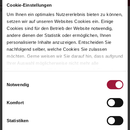
Symbolleiste ausblenden
Cookie-Einstellungen
Wählen Sie Ihr Barrierefreiheitsprofil
Um Ihnen ein optimales Nutzererlebnis bieten zu können,
setzen wir auf unseren Websites Cookies ein. Einige
Cookies sind für den Betrieb der Website notwendig,
andere dienen der Statistik oder ermöglichen, Ihnen
personalisierte Inhalte anzuzeigen. Entscheiden Sie
nachfolgend selber, welche Cookies Sie zulassen
möchten. Gerne weisen wir Sie darauf hin, dass aufgrund
Ihrer Auswahl möglicherweise nicht mehr alle
Funktionalitäten der Website verfügbar sind. Für weitere
Informationen besuchen Sie unsere
Einwilligungsauswahl
Datenschutzerklärung und Cookie Policy.
Notwendig
Komfort
Statistiken