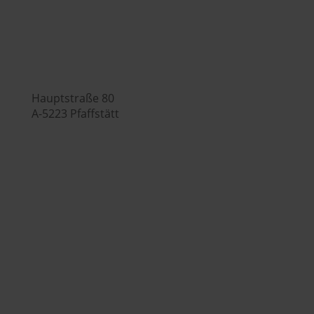

Hauptstraße 80
A-5223 Pfaffstätt

+43 7742 3208

office@huberslandhendl.at