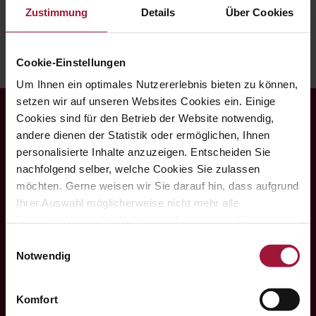
Zustimmung
Details
Über Cookies
Cookie-Einstellungen
Um Ihnen ein optimales Nutzererlebnis bieten zu können,
setzen wir auf unseren Websites Cookies ein. Einige
Cookies sind für den Betrieb der Website notwendig,
andere dienen der Statistik oder ermöglichen, Ihnen
personalisierte Inhalte anzuzeigen. Entscheiden Sie
Hubers Landhendl GmbH
nachfolgend selber, welche Cookies Sie zulassen
möchten. Gerne weisen wir Sie darauf hin, dass aufgrund

Ihrer Auswahl möglicherweise nicht mehr alle
Funktionalitäten der Website verfügbar sind. Für weitere
Informationen besuchen Sie unsere
Einwilligungsauswahl
Datenschutzerklärung und Cookie Policy.
Notwendig
Hauptstraße 80
A-5223 Pfaffstätt
Komfort