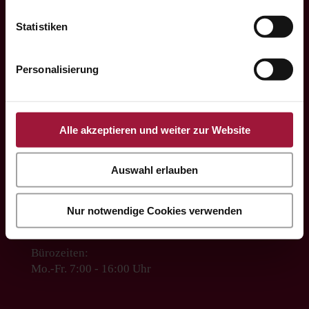

Statistiken
+43 7742 3208
Personalisierung

Alle akzeptieren und weiter zur Website
office@huberslandhendl.at
Auswahl erlauben

Nur notwendige Cookies verwenden
Bürozeiten:
Mo.-Fr. 7:00 - 16:00 Uhr