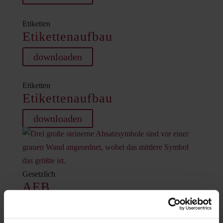
Etiketten
Etikettenaufbau
downloaden
Etiketten
Etikettenaufbau
downloaden
Gesetzlich
AEB
downloaden