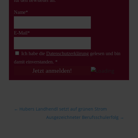
für den newsletter an.
Name*
E-Mail*
Ich habe die
Datenschutz­erklärung
gelesen und bin
damit einverstanden. *
←
Hubers Landhendl setzt auf grünen Strom
Ausgezeichneter Berufsschulerfolg
→