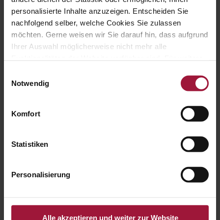
Geflügel (deutsches-gefluegel.de)
personalisierte Inhalte anzuzeigen. Entscheiden Sie
nachfolgend selber, welche Cookies Sie zulassen
möchten. Gerne weisen wir Sie darauf hin, dass aufgrund
Ihrer Auswahl möglicherweise nicht mehr alle
Funktionalitäten der Website verfügbar sind. Für weitere
+1
Dir gefällt dieser Beitrag
Informationen besuchen Sie unsere
Einwilligungsauswahl
Datenschutzerklärung und Cookie Policy.
Notwendig
teile ihn mit deinen freunden
Komfort
Statistiken
Kategorien
Personalisierung
Allgemein
Events
Hubersaktiv
Alle akzeptieren und weiter zur Website