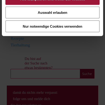
Hubersfamily
Karriere
Auswahl erlauben
Lehre
Offene Stellen
Nur notwendige Cookies verwenden
Produkte
Rezepte
Tierhaltung
Du bist auf
der Suche nach
etwas bestimmten?
damit du nichts mehr verpasst:
folge uns und melde dich