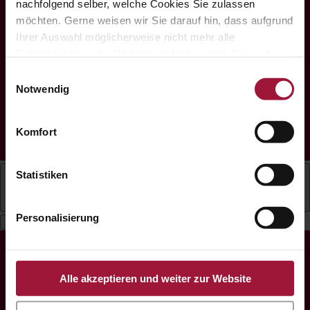
nachfolgend selber, welche Cookies Sie zulassen
Impressum
|
Datenschutz
|
Cookies
|
möchten. Gerne weisen wir Sie darauf hin, dass aufgrund
Barrierefreiheit
Ihrer Auswahl möglicherweise nicht mehr alle
Funktionalitäten der Website verfügbar sind. Für weitere
Copyright © Hubers Landhendl | Webdesign
Informationen besuchen Sie unsere
by
Aufwind Werbeagentur
Einwilligungsauswahl
Datenschutzerklärung und Cookie Policy.
Notwendig
Gefördert mit Mitteln aus dem Zukunftsfonds „Arbeit
Menschen Digital" der AK Oberösterreich.
Komfort
Statistiken
Deutsch
Personalisierung
Alle akzeptieren und weiter zur Website