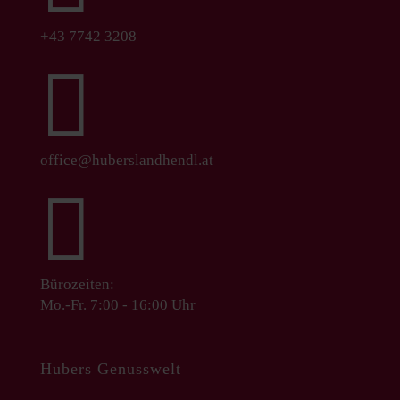
+43 7742 3208

office@huberslandhendl.at

Bürozeiten:
Mo.-Fr. 7:00 - 16:00 Uhr
Hubers Genusswelt