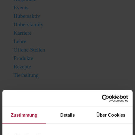
Events
Hubersaktiv
Hubersfamily
Karriere
Lehre
Offene Stellen
Produkte
Rezepte
Tierhaltung
Du bist auf
der Suche nach
etwas bestimmten?
Zustimmung
Details
Über Cookies