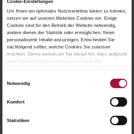
damit du nichts mehr verpasst:
Cookie-Einstellungen
folge uns und melde dich
Um Ihnen ein optimales Nutzererlebnis bieten zu können,
für den newsletter an.
setzen wir auf unseren Websites Cookies ein. Einige
Cookies sind für den Betrieb der Website notwendig,
Name*
andere dienen der Statistik oder ermöglichen, Ihnen
personalisierte Inhalte anzuzeigen. Entscheiden Sie
nachfolgend selber, welche Cookies Sie zulassen
E-Mail*
möchten. Gerne weisen wir Sie darauf hin, dass aufgrund
Ihrer Auswahl möglicherweise nicht mehr alle
Funktionalitäten der Website verfügbar sind. Für weitere
Ich habe die
Datenschutz­erklärung
gelesen und bin
Informationen besuchen Sie unsere
damit einverstanden. *
Einwilligungsauswahl
Datenschutzerklärung und Cookie Policy.
Notwendig
Komfort
Statistiken
←
Gute Aussichten, dass hubers für Corona bestens
gerüstet ist.