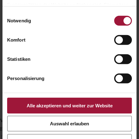
Funktionalitäten der Website verfügbar sind. Für weitere
Informationen besuchen Sie unsere
Einwilligungsauswahl
Datenschutzerklärung und Cookie Policy.
Notwendig
Komfort
Statistiken
Personalisierung
Alle akzeptieren und weiter zur Website
Vision Impaired Mode
Auswahl erlauben
Enhances website's visuals