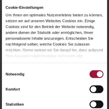
Cookie-Einstellungen
Hauptstraße 80
Um Ihnen ein optimales Nutzererlebnis bieten zu können,
A-5223 Pfaffstätt
setzen wir auf unseren Websites Cookies ein. Einige
Cookies sind für den Betrieb der Website notwendig,
andere dienen der Statistik oder ermöglichen, Ihnen
personalisierte Inhalte anzuzeigen. Entscheiden Sie
nachfolgend selber, welche Cookies Sie zulassen
möchten. Gerne weisen wir Sie darauf hin, dass aufgrund
Ihrer Auswahl möglicherweise nicht mehr alle
+43 (0) 7742 / 32 08 – 166
Funktionalitäten der Website verfügbar sind. Für weitere
Informationen besuchen Sie unsere
Einwilligungsauswahl
Datenschutzerklärung und Cookie Policy.
Notwendig
Komfort
genusswelt@huberslandhendl.at
Statistiken