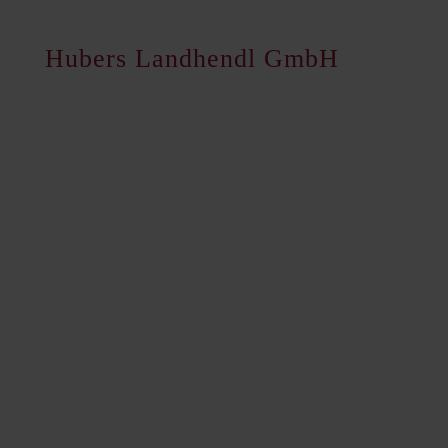
Hubers Landhendl GmbH
Hauptstraße 80
A-5223 Pfaffstätt
+43 7742 3208