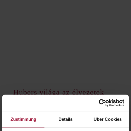
office@huberslandhendl.at
H-P 7:00 - 16:00
Hubers világa az élvezetek
világa
Zustimmung
Details
Über Cookies