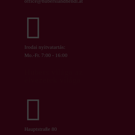
office@huberslandhendl.at

Irodai nyitvatartás:
Mo.-Fr. 7:00 - 16:00
Hubers világa az
élvezetek világa

Hauptstraße 80