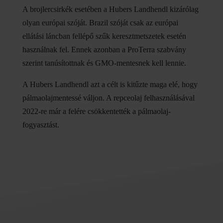
A brojlercsirkék esetében a Hubers Landhendl kizárólag
olyan európai szóját. Brazil szóját csak az európai
ellátási láncban fellépő szűk keresztmetszetek esetén
használnak fel. Ennek azonban a ProTerra szabvány
szerint tanúsítottnak és GMO-mentesnek kell lennie.
A Hubers Landhendl azt a célt is kitűzte maga elé, hogy
pálmaolajmentessé váljon. A repceolaj felhasználásával
2022-re már a felére csökkentették a pálmaolaj-
fogyasztást.