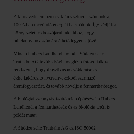
A klímavédelem nem csak üres szlogen számunkra;
100%-ban megújuló energiát használunk. Így védjük a
környezetet, és hozzájárulunk ahhoz, hogy
mindannyiunk számára élhető legyen a jövő.
Mind a Hubers Landhendl, mind a Süddeutsche
Truthahn AG tovább bővíti meglévő fotovoltaikus
rendszereit, hogy drasztikusan csökkentse az
éghajlatkárosító nyersanyagokból származó
áramfogyasztást, és tovább növelje a fenntarthatóságot.
A biológiai szennyvíztisztító telep építésével a Hubers
Landhendl a fenntarthatóság és az ökológia terén is
példát mutat.
A Süddeutsche Truthahn AG az ISO 50002