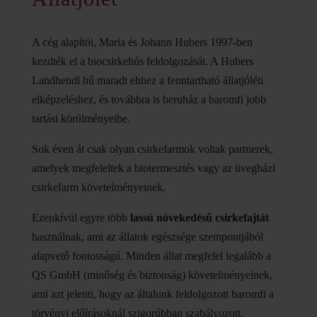
A cég alapítói, Maria és Johann Hubers 1997-ben
kezdték el a biocsirkehús feldolgozását. A Hubers
Landhendl hű maradt ehhez a fenntartható állatjóléti
elképzeléshez, és továbbra is beruház a baromfi jobb
tartási körülményeibe.
Sok éven át csak olyan csirkefarmok voltak partnerek,
amelyek megfeleltek a biotermesztés vagy az üvegházi
csirkefarm követelményeinek.
Ezenkívül egyre több
lassú növekedésű csirkefajtát
használnak, ami az állatok egészsége szempontjából
alapvető fontosságú. Minden állat megfelel legalább a
QS GmbH (minőség és biztonság) követelményeinek,
ami azt jelenti, hogy az általunk feldolgozott baromfi a
törvényi előírásoknál szigorúbban szabályozott.