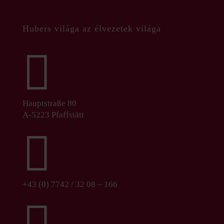
Hubers világa az élvezetek világa

Hauptstraße 80
A-5223 Pfaffstätt

+43 (0) 7742 / 32 08 – 166
