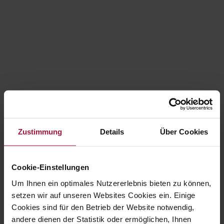
Környezettudatos
csomagolás
Zustimmung
Details
Über Cookies
A csomagolás területén két témán dolgozunk
következetesen: Automatizálás és optimalizálás. A
Cookie-Einstellungen
műanyag csomagolás csökkentése és az
Um Ihnen ein optimales Nutzererlebnis bieten zu können,
újrahasznosítható műanyagok használata olyan célok,
setzen wir auf unseren Websites Cookies ein. Einige
amelyeket fenntarthatósági stratégiánkban rögzítettünk.
Cookies sind für den Betrieb der Website notwendig,
andere dienen der Statistik oder ermöglichen, Ihnen