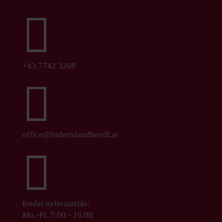

+43 7742 3208

office@huberslandhendl.at

Irodai nyitvatartás:
Mo.-Fr. 7:00 - 16:00