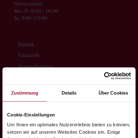
Nyitva tartás:
Mo.-Fr. 8:00 - 18:00
Sa. 8:00 -13:00
Rólunk
Választék
Fenntarthatóság
Kapcsolatfelvétel
Zustimmung
Details
Über Cookies
Impressum
|
Datenschutz
|
Cookies
|
Cookie-Einstellungen
Barrierefreiheit
Um Ihnen ein optimales Nutzererlebnis bieten zu können,
setzen wir auf unseren Websites Cookies ein. Einige
Copyright © Hubers Landhendl | Webdesign