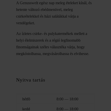
A Genusswelt egész nap meleg ételeket kínál, és
hetente változó ebédmenüvel, meleg
csirkeételekkel és házi salátákkal várja a
vendégeket.
Az ízletes csirke- és pulykatermékek mellett a
helyi élelmiszerek és a régió legfinomabb
finomságainak széles választéka várja, hogy
megkóstolhassa, megvásárolhassa és elvihesse.
Nyitva tartás
hétfõ
8:00 — 18:00
kedd
8:00 — 18:00