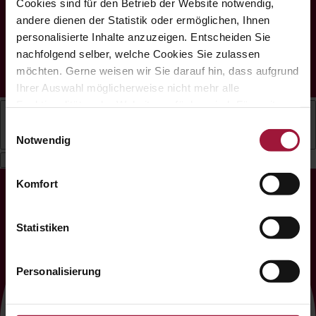
Cookies sind für den Betrieb der Website notwendig,
by
Aufwind Werbeagentur
andere dienen der Statistik oder ermöglichen, Ihnen
personalisierte Inhalte anzuzeigen. Entscheiden Sie
Gefördert mit Mitteln aus dem Zukunftsfonds „Arbeit
nachfolgend selber, welche Cookies Sie zulassen
Menschen Digital" der AK Oberösterreich.
möchten. Gerne weisen wir Sie darauf hin, dass aufgrund
Ihrer Auswahl möglicherweise nicht mehr alle
Funktionalitäten der Website verfügbar sind. Für weitere
Informationen besuchen Sie unsere
Einwilligungsauswahl
Datenschutzerklärung und Cookie Policy.
Notwendig
Német
Komfort
Statistiken
Personalisierung