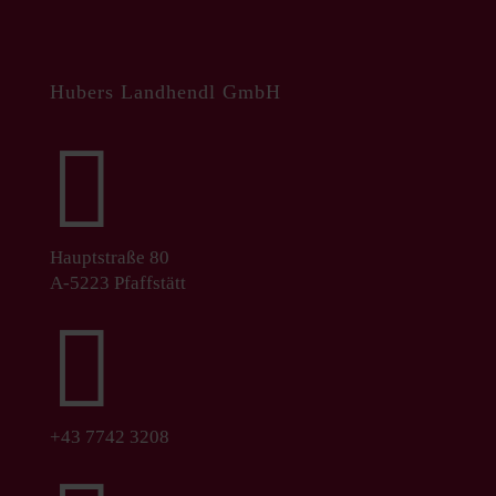
Hubers Landhendl GmbH

Hauptstraße 80
A-5223 Pfaffstätt

+43 7742 3208