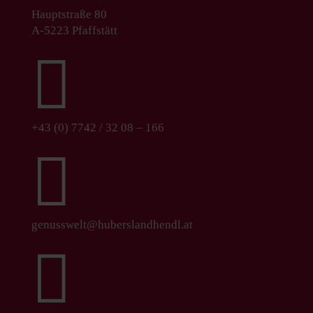
Hauptstraße 80
A-5223 Pfaffstätt

+43 (0) 7742 / 32 08 – 166

genusswelt@huberslandhendl.at
