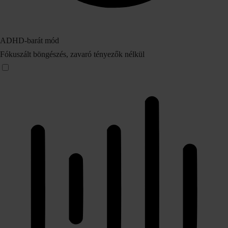
ADHD‑barát mód
Fókuszált böngészés, zavaró tényezők nélkül