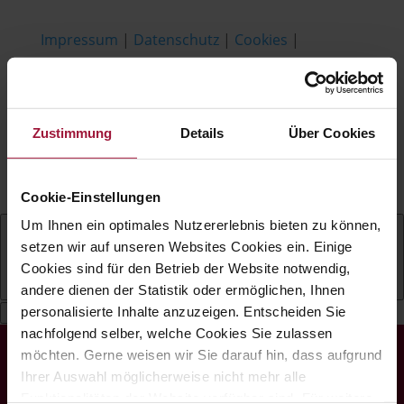
Impressum
|
Datenschutz
|
Cookies
|
Barrierefreiheit
Copyright © Hubers Landhendl | Webdesign
by
Aufwind Werbeagentur
Zustimmung
Details
Über Cookies
Gefördert mit Mitteln aus dem Zukunftsfonds
„Arbeit Menschen Digital" der AK
Oberösterreich.
Cookie-Einstellungen
Um Ihnen ein optimales Nutzererlebnis bieten zu können,
setzen wir auf unseren Websites Cookies ein. Einige
Cookies sind für den Betrieb der Website notwendig,
Deutsch
andere dienen der Statistik oder ermöglichen, Ihnen
personalisierte Inhalte anzuzeigen. Entscheiden Sie
nachfolgend selber, welche Cookies Sie zulassen
möchten. Gerne weisen wir Sie darauf hin, dass aufgrund
Ihrer Auswahl möglicherweise nicht mehr alle
Funktionalitäten der Website verfügbar sind. Für weitere