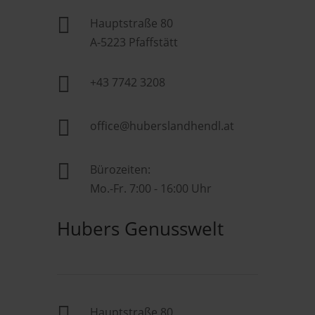

Hauptstraße 80
A-5223 Pfaffstätt

+43 7742 3208

office@huberslandhendl.at

Bürozeiten:
Mo.-Fr. 7:00 - 16:00 Uhr
Hubers Genusswelt

Hauptstraße 80