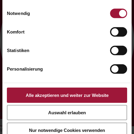
Informationen besuchen Sie unsere
Einwilligungsauswahl
Datenschutzerklärung und Cookie Policy.
Notwendig
Komfort
Statistiken
Personalisierung
Alle akzeptieren und weiter zur Website
Auswahl erlauben
Barrierefreiheits-Anpassungen
Symbolleiste ausblenden
Wählen Sie Ihr Barrierefreiheitsprofil
Nur notwendige Cookies verwenden