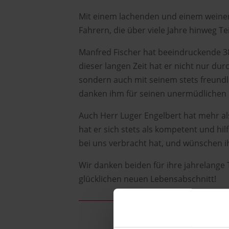
Mit einem lachenden und einem weine
Fahrern, die über viele Jahre hinweg T
Manfred Fischer hat beeindruckende 
dieser langen Zeit hat er nicht nur dur
sondern auch mit seinem stets freundl
danken ihm für seinen unermüdlichen E
Auch Herr Luger Engelbert hat mehr al
hat er sich stets als kompetent und hilf
bei uns verbracht hat, und wünschen 
Wir danken beiden für ihre jahrelang
glücklichen neuen Lebensabschnitt!