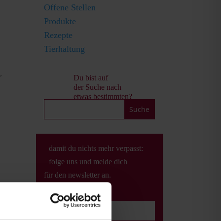
Offene Stellen
Produkte
Rezepte
Tierhaltung
r
Du bist auf
der Suche nach
etwas bestimmten?
damit du nichts mehr verpasst:
folge uns und melde dich
für den newsletter an.
Name*