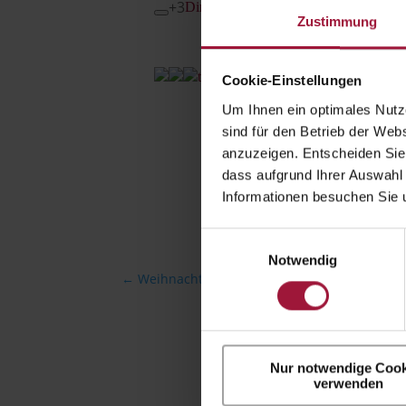
+3
Dir gefällt dieser Beitrag
Zustimmung
teile ihn mit deinen freunden
Cookie-Einstellungen
Um Ihnen ein optimales Nutze
sind für den Betrieb der Webs
anzuzeigen. Entscheiden Sie
dass aufgrund Ihrer Auswahl 
Informationen besuchen Sie 
Einwilligungsauswahl
Notwendig
←
Weihnachtsfeier unseres Technik-Teams
Nur notwendige Cook
verwenden