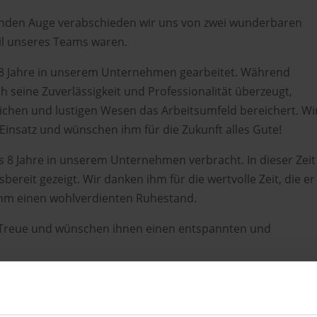
nden Auge verabschieden wir uns von zwei wunderbaren
eil unseres Teams waren.
38 Jahre in unserem Unternehmen gearbeitet. Während
ch seine Zuverlässigkeit und Professionalität überzeugt,
ichen und lustigen Wesen das Arbeitsumfeld bereichert. Wi
insatz und wünschen ihm für die Zukunft alles Gute!
s 8 Jahre in unserem Unternehmen verbracht. In dieser Zeit
sbereit gezeigt. Wir danken ihm für die wertvolle Zeit, die er
ihm einen wohlverdienten Ruhestand.
e Treue und wünschen ihnen einen entspannten und