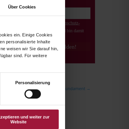
E-Mail*
Über Cookies
Ich habe die
Datenschutz­
erklärung
gelesen und bin damit
ookies ein. Einige Cookies
einverstanden. *
en personalisierte Inhalte
e weisen wir Sie darauf hin,
fügbar sind. Für weitere
Personalisierung
haft mit den Bauern: Ein starkes Fundament
→
kzeptieren und weiter zur
Website