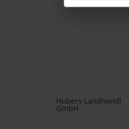
Hubers Landhendl
GmbH