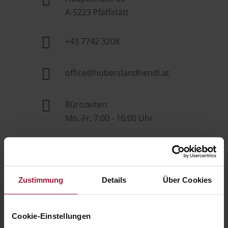

A-5223 Pfaffstätt

+43 7742 3208

office@huberslandhendl.at

Bürozeiten:
Mo.-Fr. 7:00 - 16:00 Uhr
Hubers Genusswelt
Zustimmung
Details
Über Cookies

Hauptstraße 80
Cookie-Einstellungen
A-5223 Pfaffstätt