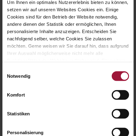
Um Ihnen ein optimales Nutzererlebnis bieten zu können,
setzen wir auf unseren Websites Cookies ein. Einige

+43 (0) 7742 / 32 08 – 166
Cookies sind für den Betrieb der Website notwendig,
andere dienen der Statistik oder ermöglichen, Ihnen

personalisierte Inhalte anzuzeigen. Entscheiden Sie
genusswelt@huberslandhendl.
nachfolgend selber, welche Cookies Sie zulassen
at
möchten. Gerne weisen wir Sie darauf hin, dass aufgrund
Ihrer Auswahl möglicherweise nicht mehr alle

Öffnungszeiten:
Funktionalitäten der Website verfügbar sind. Für weitere
Mo.-Fr. 8:00 - 18:00 Uhr
Informationen besuchen Sie unsere
Einwilligungsauswahl
Sa. 8:00 -13:00 Uhr
Datenschutzerklärung und Cookie Policy.
Notwendig
Über uns
Komfort
Sortiment
Nachhaltigkeit
Statistiken
Kontakt
Personalisierung