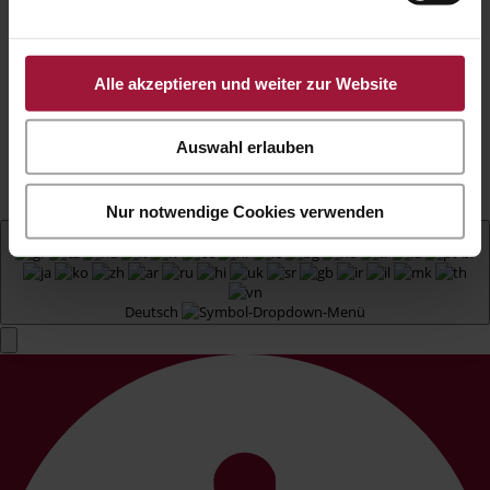
Impressum
|
Datenschutz
|
Cookies
|
Barrierefreiheit
Copyright © Hubers Landhendl | Webdesign
Alle akzeptieren und weiter zur Website
by
Aufwind Werbeagentur
Gefördert mit Mitteln aus dem Zukunftsfonds
Auswahl erlauben
„Arbeit Menschen Digital" der AK
Oberösterreich.
Nur notwendige Cookies verwenden
Deutsch