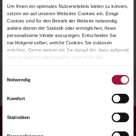
Um Ihnen ein optimales Nutzererlebnis bieten zu können,
Impressum
|
Datenschutz
|
Cookies
|
setzen wir auf unseren Websites Cookies ein. Einige
Barrierefreiheit
Cookies sind für den Betrieb der Website notwendig,
Copyright © Hubers Landhendl | Webdesign
andere dienen der Statistik oder ermöglichen, Ihnen
by
Aufwind Werbeagentur
personalisierte Inhalte anzuzeigen. Entscheiden Sie
Gefördert mit Mitteln aus dem Zukunftsfonds
nachfolgend selber, welche Cookies Sie zulassen
möchten. Gerne weisen wir Sie darauf hin, dass aufgrund
„Arbeit Menschen Digital" der AK
Ihrer Auswahl möglicherweise nicht mehr alle
Oberösterreich.
Funktionalitäten der Website verfügbar sind. Für weitere
Informationen besuchen Sie unsere
Einwilligungsauswahl
Datenschutzerklärung und Cookie Policy.
Notwendig
Deutsch
Komfort
Statistiken