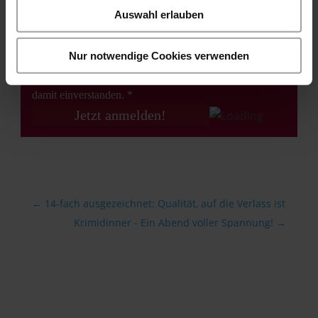
Auswahl erlauben
E-Mail*
Nur notwendige Cookies verwenden
Ich habe die
Datenschutz­erklärung
gelesen und bin
damit einverstanden. *
←
14-fach ausgezeichnet: Qualität, auf die Verlass ist
Krimidinner - Ein Abend voller Spannung!
→