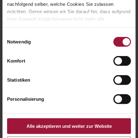
Lehre
nachfolgend selber, welche Cookies Sie zulassen
möchten. Gerne weisen wir Sie darauf hin, dass aufgrund
Offene Stellen
Ihrer Auswahl möglicherweise nicht mehr alle
Produkte
Funktionalitäten der Website verfügbar sind. Für weitere
Rezepte
Informationen besuchen Sie unsere
Einwilligungsauswahl
Tierhaltung
Datenschutzerklärung und Cookie Policy.
Notwendig
Du bist auf
Komfort
der Suche nach
etwas bestimmten?
Statistiken
Personalisierung
damit du nichts mehr verpasst:
folge uns und melde dich
für den newsletter an.
Alle akzeptieren und weiter zur Website
Name*