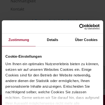
Nachhaltigkeit
Kontakt
Impressum
|
Datenschutz
|
Cookies
|
Barrierefreiheit
Copyright © Hubers Landhendl | Webdesign
by
Aufwind Werbeagentur
Zustimmung
Details
Über Cookies
Gefördert mit Mitteln aus dem Zukunftsfonds
„Arbeit Menschen Digital" der AK
Cookie-Einstellungen
Oberösterreich.
Um Ihnen ein optimales Nutzererlebnis bieten zu können,
setzen wir auf unseren Websites Cookies ein. Einige
Cookies sind für den Betrieb der Website notwendig,
andere dienen der Statistik oder ermöglichen, Ihnen
Deutsch
personalisierte Inhalte anzuzeigen. Entscheiden Sie
nachfolgend selber, welche Cookies Sie zulassen
möchten. Gerne weisen wir Sie darauf hin, dass aufgrund
Ihrer Auswahl möglicherweise nicht mehr alle