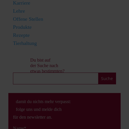
Karriere
Lehre
Offene Stellen
Produkte
Rezepte
Tierhaltung
Du bist auf
der Suche nach
etwas bestimmten?
damit du nichts mehr verpasst:
folge uns und melde dich
für den newsletter an.
Name*