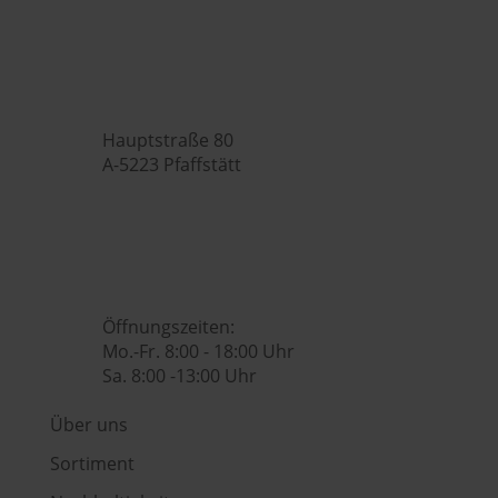
Hubers Genusswelt

Hauptstraße 80
A-5223 Pfaffstätt

+43 (0) 7742 / 32 08 – 166

genusswelt@huberslandhendl.at

Öffnungszeiten:
Mo.-Fr. 8:00 - 18:00 Uhr
Sa. 8:00 -13:00 Uhr
Über uns
Sortiment