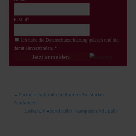
E-Mail*
Ich habe die
Datenschutz­erklärung
gelesen und bin
damit einverstanden. *
←
Partnerschaft mit den Bauern: Ein starkes
Fundament
Strike! Ein Abend voller Teamgeist und Spaß!
→