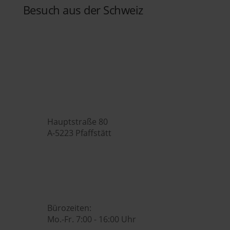
Besuch aus der Schweiz
Hubers Landhendl GmbH

Hauptstraße 80
A-5223 Pfaffstätt

+43 7742 3208

office@huberslandhendl.at

Bürozeiten:
Mo.-Fr. 7:00 - 16:00 Uhr