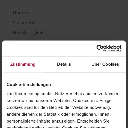
Über uns
Sortiment
Nachhaltigkeit
Kontakt
Impressum
|
Datenschutz
|
Cookies
|
Barrierefreiheit
Zustimmung
Details
Über Cookies
Copyright © Hubers Landhendl | Webdesign
by
Aufwind Werbeagentur
Cookie-Einstellungen
Gefördert mit Mitteln aus dem Zukunftsfonds
Um Ihnen ein optimales Nutzererlebnis bieten zu können,
„Arbeit Menschen Digital" der AK
setzen wir auf unseren Websites Cookies ein. Einige
Oberösterreich.
Cookies sind für den Betrieb der Website notwendig,
andere dienen der Statistik oder ermöglichen, Ihnen
personalisierte Inhalte anzuzeigen. Entscheiden Sie
nachfolgend selber, welche Cookies Sie zulassen