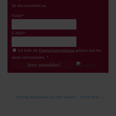
für den newsletter an.
Name*
E-Mail*
Ich habe die
Datenschutz­erklärung
gelesen und bin
damit einverstanden. *
←
Rafting-Abenteuer auf der Salzach
Schiff ahoi!
→