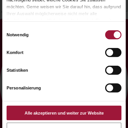
möchten. Gerne weisen wir Sie darauf hin, dass aufgrund
Deutsch
Ihrer Auswahl möglicherweise nicht mehr alle
Funktionalitäten der Website verfügbar sind. Für weitere
Informationen besuchen Sie unsere
Einwilligungsauswahl
Datenschutzerklärung und Cookie Policy.
Notwendig
Komfort
Statistiken
Personalisierung
Alle akzeptieren und weiter zur Website