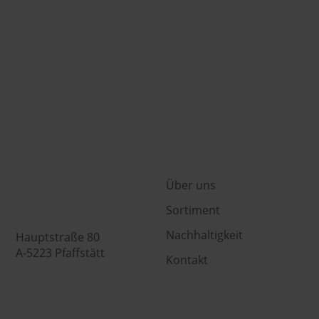
bers Genusswelt
Über uns
Sortiment
Nachhaltigkeit
Hauptstraße 80
A-5223 Pfaffstätt
Kontakt
+43 (0) 7742 / 32 08 – 166