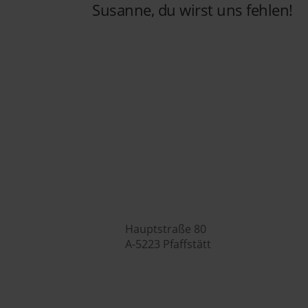
Susanne, du wirst uns fehlen!
Hubers Landhendl GmbH
Hu


Hauptstraße 80
A-5223 Pfaffstätt


+43 7742 3208