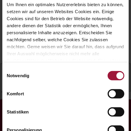
Um Ihnen ein optimales Nutzererlebnis bieten zu können,
Impressum
|
Datenschutz
|
Cookies
|
setzen wir auf unseren Websites Cookies ein. Einige
Barrierefreiheit
Cookies sind für den Betrieb der Website notwendig,
Copyright © Hubers Landhendl | Webdesign
andere dienen der Statistik oder ermöglichen, Ihnen
by
Aufwind Werbeagentur
personalisierte Inhalte anzuzeigen. Entscheiden Sie
Gefördert mit Mitteln aus dem Zukunftsfonds
nachfolgend selber, welche Cookies Sie zulassen
„Arbeit Menschen Digital" der AK
möchten. Gerne weisen wir Sie darauf hin, dass aufgrund
Ihrer Auswahl möglicherweise nicht mehr alle
Oberösterreich.
Funktionalitäten der Website verfügbar sind. Für weitere
Informationen besuchen Sie unsere
Einwilligungsauswahl
Datenschutzerklärung und Cookie Policy.
Notwendig
Deutsch
Komfort
Statistiken
Personalisierung