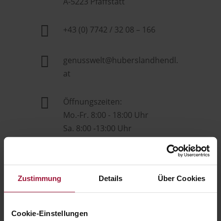
A-5223 Pfaffstätt

+43 (0) 7742 / 32 08 – 166

genusswelt@huberslandhendl.
at

Öffnungszeiten:
Mo.-Fr. 8:00 - 18:00 Uhr
Sa. 8:00 -13:00 Uhr
Über uns
Sortiment
Zustimmung
Details
Über Cookies
Nachhaltigkeit
Kontakt
Cookie-Einstellungen