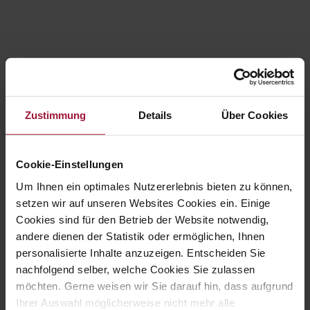
Kategorien
Allgemein
Zustimmung
Details
Über Cookies
Events
Hubersaktiv
Hubersfamily
Cookie-Einstellungen
Karriere
Um Ihnen ein optimales Nutzererlebnis bieten zu können,
Lehre
setzen wir auf unseren Websites Cookies ein. Einige
Offene Stellen
Cookies sind für den Betrieb der Website notwendig,
andere dienen der Statistik oder ermöglichen, Ihnen
Produkte
personalisierte Inhalte anzuzeigen. Entscheiden Sie
Rezepte
nachfolgend selber, welche Cookies Sie zulassen
Tierhaltung
möchten. Gerne weisen wir Sie darauf hin, dass aufgrund
Ihrer Auswahl möglicherweise nicht mehr alle