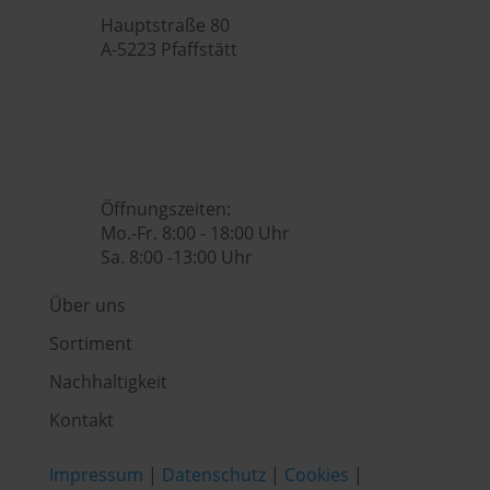

Hauptstraße 80
A-5223 Pfaffstätt

+43 (0) 7742 / 32 08 – 166

genusswelt@huberslandhendl.at

Öffnungszeiten:
Mo.-Fr. 8:00 - 18:00 Uhr
Sa. 8:00 -13:00 Uhr
Über uns
Sortiment
Nachhaltigkeit
Kontakt
Impressum
|
Datenschutz
|
Cookies
|