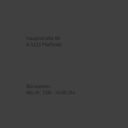
Hubers Landhendl GmbH

Hauptstraße 80
A-5223 Pfaffstätt

+43 7742 3208

office@huberslandhendl.at

Bürozeiten:
Mo.-Fr. 7:00 - 16:00 Uhr
Hubers Genusswelt