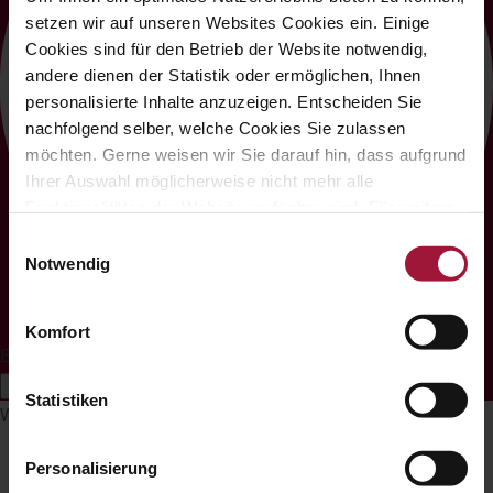
setzen wir auf unseren Websites Cookies ein. Einige
Cookies sind für den Betrieb der Website notwendig,
andere dienen der Statistik oder ermöglichen, Ihnen
personalisierte Inhalte anzuzeigen. Entscheiden Sie
nachfolgend selber, welche Cookies Sie zulassen
möchten. Gerne weisen wir Sie darauf hin, dass aufgrund
Ihrer Auswahl möglicherweise nicht mehr alle
Funktionalitäten der Website verfügbar sind. Für weitere
Informationen besuchen Sie unsere
Einwilligungsauswahl
Datenschutzerklärung und Cookie Policy.
Notwendig
Komfort
Barrierefreiheits-Anpassungen
Symbolleiste ausblenden
Statistiken
Wählen Sie Ihr Barrierefreiheitsprofil
Personalisierung