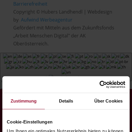
Barrierefreiheit
Copyright © Hubers Landhendl | Webdesign
by
Aufwind Werbeagentur
Gefördert mit Mitteln aus dem Zukunftsfonds
„Arbeit Menschen Digital" der AK
Oberösterreich.
Deutsch
Zustimmung
Details
Über Cookies
Cookie-Einstellungen
Um Ihnen ein optimales Nutzererlebnis bieten zu können,