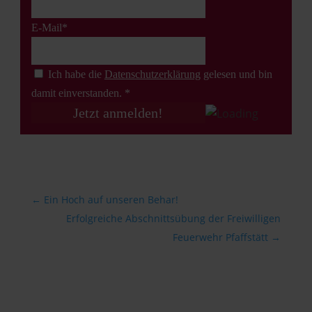
E-Mail*
Ich habe die
Datenschutz­erklärung
gelesen und bin
damit einverstanden. *
←
Ein Hoch auf unseren Behar!
Erfolgreiche Abschnittsübung der Freiwilligen
Feuerwehr Pfaffstätt
→