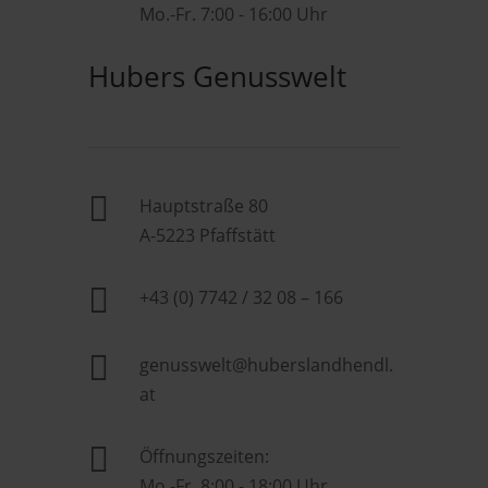
Mo.-Fr. 7:00 - 16:00 Uhr
Hubers Genusswelt

Hauptstraße 80
A-5223 Pfaffstätt

+43 (0) 7742 / 32 08 – 166

genusswelt@huberslandhendl.
at

Öffnungszeiten:
Mo.-Fr. 8:00 - 18:00 Uhr