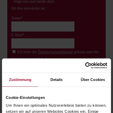
folge uns und melde dich
für den newsletter an.
Name*
E-Mail*
Ich habe die
Datenschutz­erklärung
gelesen und bin
damit einverstanden. *
Zustimmung
Details
Über Cookies
←
LKW-FAHRER
Cookie-Einstellungen
News zu unseren Mitarbeiterwohnungen
→
Um Ihnen ein optimales Nutzererlebnis bieten zu können,
setzen wir auf unseren Websites Cookies ein. Einige