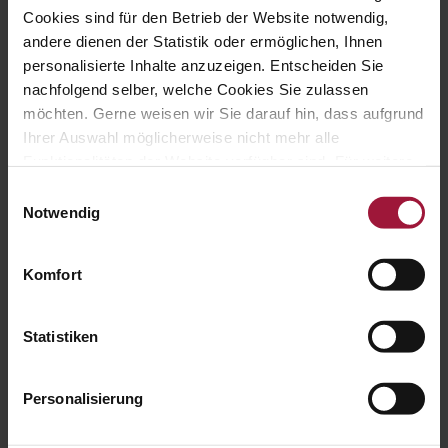
Cookies sind für den Betrieb der Website notwendig,
andere dienen der Statistik oder ermöglichen, Ihnen
personalisierte Inhalte anzuzeigen. Entscheiden Sie
nachfolgend selber, welche Cookies Sie zulassen
möchten. Gerne weisen wir Sie darauf hin, dass aufgrund
Ihrer Auswahl möglicherweise nicht mehr alle
Funktionalitäten der Website verfügbar sind. Für weitere
Informationen besuchen Sie unsere
Einwilligungsauswahl
Datenschutzerklärung und Cookie Policy.
Notwendig
Du hast lust auf mehr?
Komfort
Hier findest du weitere Beiträge
Statistiken
Danke an unsere
Feuerwehrkameradinnen und -
kameraden!
Personalisierung