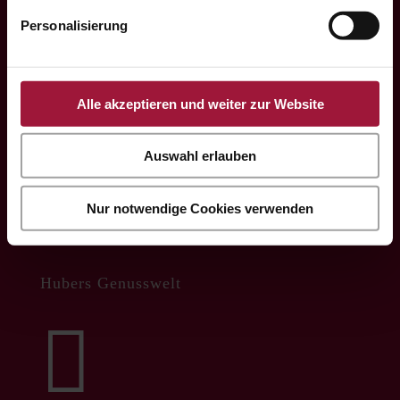

Personalisierung
office@huberslandhendl.at
Alle akzeptieren und weiter zur Website

Auswahl erlauben
Office Hours:
Nur notwendige Cookies verwenden
Mo.-Fr. 7:00 - 16:00
Hubers Genusswelt
