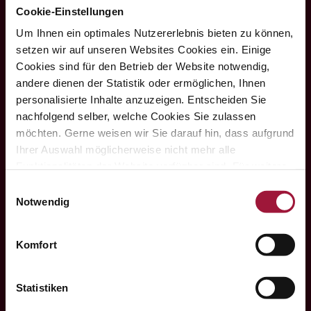
Cookie-Einstellungen
Um Ihnen ein optimales Nutzererlebnis bieten zu können,
setzen wir auf unseren Websites Cookies ein. Einige
Hubers Landhendl GmbH
Cookies sind für den Betrieb der Website notwendig,
andere dienen der Statistik oder ermöglichen, Ihnen

personalisierte Inhalte anzuzeigen. Entscheiden Sie
nachfolgend selber, welche Cookies Sie zulassen
möchten. Gerne weisen wir Sie darauf hin, dass aufgrund
Ihrer Auswahl möglicherweise nicht mehr alle
Hauptstraße 80
Funktionalitäten der Website verfügbar sind. Für weitere
A-5223 Pfaffstätt
Informationen besuchen Sie unsere
Einwilligungsauswahl

Datenschutzerklärung und Cookie Policy.
Notwendig
Komfort
+43 7742 3208
Statistiken