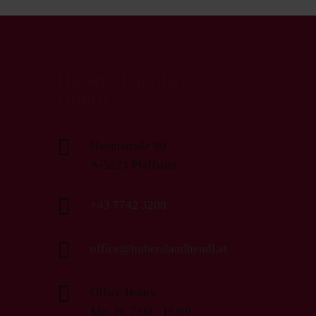
Hubers Landhendl
GmbH

Hauptstraße 80
A-5223 Pfaffstätt

+43 7742 3208

office@huberslandhendl.at

Office Hours:
Mo.-Fr. 7:00 - 16:00