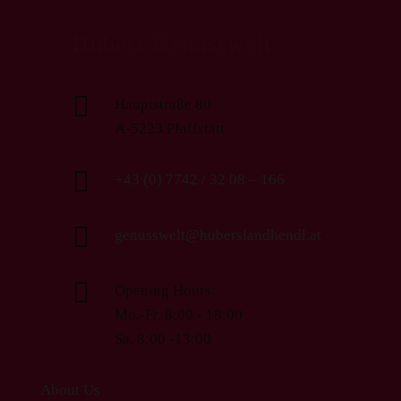
Hubers Genusswelt

Hauptstraße 80
A-5223 Pfaffstätt

+43 (0) 7742 / 32 08 – 166

genusswelt@huberslandhendl.at

Opening Hours:
Mo.-Fr. 8:00 - 18:00
Sa. 8:00 -13:00
About Us