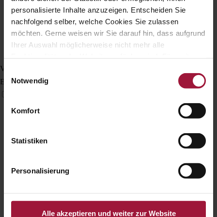
personalisierte Inhalte anzuzeigen. Entscheiden Sie
nachfolgend selber, welche Cookies Sie zulassen
möchten. Gerne weisen wir Sie darauf hin, dass aufgrund
Ihrer Auswahl möglicherweise nicht mehr alle
Funktionalitäten der Website verfügbar sind. Für weitere
Informationen besuchen Sie unsere
Vision Impaired Mode
Einwilligungsauswahl
Datenschutzerklärung und Cookie Policy.
Notwendig
Enhances website's visuals
Komfort
Statistiken
Personalisierung
Alle akzeptieren und weiter zur Website