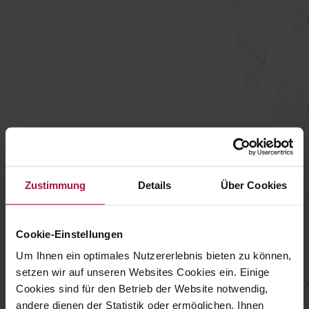
Poultry with a guarantee of origin:
100% from family farming businesses
Best feed with at least 50% corn
Animal-friendly rearing in barns
Regular veterinary checks
Zustimmung
Details
Über Cookies
GMO-free feeding
Cookie-Einstellungen
Movable material (straw bales,
Um Ihnen ein optimales Nutzererlebnis bieten zu können,
picking stones)
setzen wir auf unseren Websites Cookies ein. Einige
Cookies sind für den Betrieb der Website notwendig,
andere dienen der Statistik oder ermöglichen, Ihnen