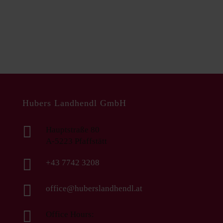
Hubers Landhendl GmbH

Hauptstraße 80
A-5223 Pfaffstätt

+43 7742 3208

office@huberslandhendl.at

Office Hours: