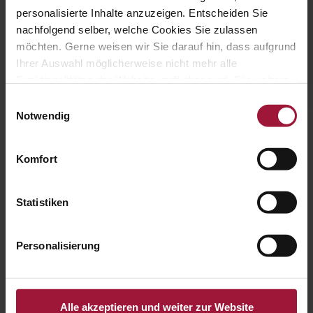
personalisierte Inhalte anzuzeigen. Entscheiden Sie
nachfolgend selber, welche Cookies Sie zulassen
möchten. Gerne weisen wir Sie darauf hin, dass aufgrund
Ihrer Auswahl möglicherweise nicht mehr alle
Funktionalitäten der Website verfügbar sind. Für weitere
Informationen besuchen Sie unsere
Einwilligungsauswahl
Datenschutzerklärung und Cookie Policy.
Notwendig
Komfort
Statistiken
Personalisierung
Alle akzeptieren und weiter zur Website