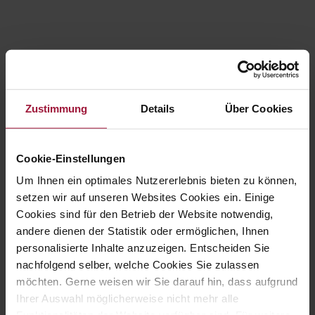
Kategorien
Allgemein
Zustimmung
Details
Über Cookies
Events
Hubersaktiv
Cookie-Einstellungen
Hubersfamily
Um Ihnen ein optimales Nutzererlebnis bieten zu können,
Karriere
setzen wir auf unseren Websites Cookies ein. Einige
Lehre
Cookies sind für den Betrieb der Website notwendig,
Offene Stellen
andere dienen der Statistik oder ermöglichen, Ihnen
Produkte
personalisierte Inhalte anzuzeigen. Entscheiden Sie
Rezepte
nachfolgend selber, welche Cookies Sie zulassen
möchten. Gerne weisen wir Sie darauf hin, dass aufgrund
Tierhaltung
Ihrer Auswahl möglicherweise nicht mehr alle