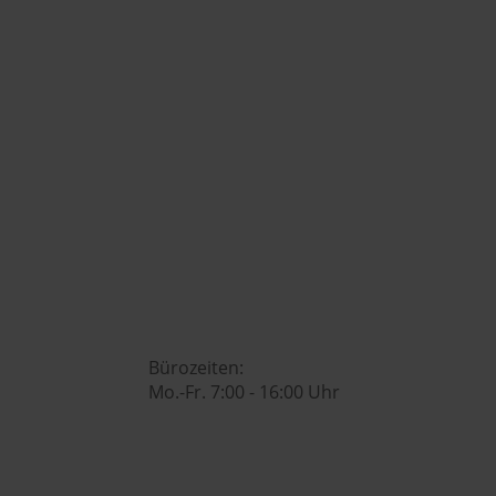
+43 7742 3208

office@huberslandhendl.at

Bürozeiten:
Mo.-Fr. 7:00 - 16:00 Uhr
Hubers Genusswelt