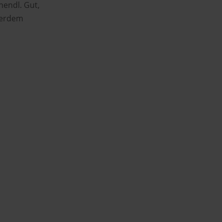
hendl. Gut,
ßerdem