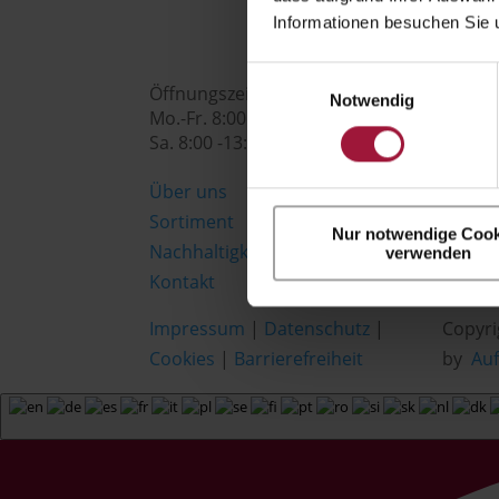

Informationen besuchen Sie 
Einwilligungsauswahl
Öffnungszeiten:
Notwendig
Mo.-Fr. 8:00 - 18:00 Uhr
Sa. 8:00 -13:00 Uhr
Über uns
Sortiment
Nur notwendige Cook
Nachhaltigkeit
verwenden
Kontakt
Impressum
|
Datenschutz
|
Copyri
Cookies
|
Barrierefreiheit
by
Au