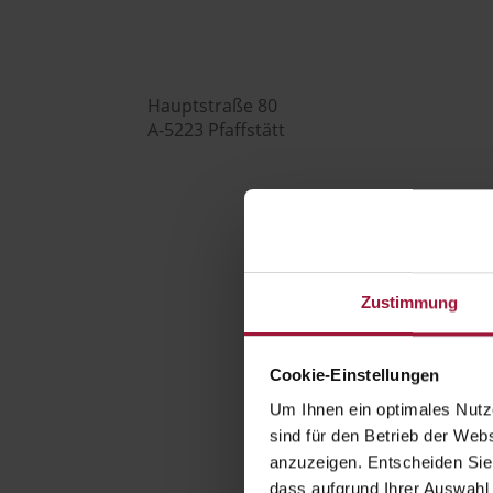

Hauptstraße 80
A-5223 Pfaffstätt

+43 (0) 7742 / 32 08 – 166
Zustimmung

Cookie-Einstellungen
Um Ihnen ein optimales Nutze
genusswelt@huberslandhendl.at
sind für den Betrieb der Webs
anzuzeigen. Entscheiden Sie
dass aufgrund Ihrer Auswahl 