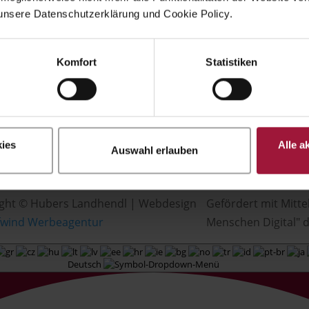
unsere Datenschutzerklärung und Cookie Policy.
Komfort
Statistiken
ies
Alle a
Auswahl erlauben
ght © Hubers Landhendl | Webdesign
Gefördert mit Mitte
fwind Werbeagentur
Menschen Digital" d
Deutsch