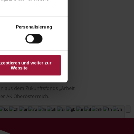
Personalisierung
kzeptieren und weiter zur
Website
ln aus dem Zukunftsfonds „Arbeit
er AK Oberösterreich.