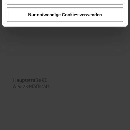

Nur notwendige Cookies verwenden
Bürozeiten:
Mo.-Fr. 7:00 - 16:00 Uhr
Hubers Genusswelt

Hauptstraße 80
A-5223 Pfaffstätt

+43 (0) 7742 / 32 08 – 166