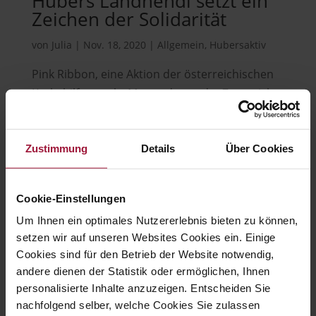
Hubers Landhendl setzt ein
Zeichen der Solidarität
von
Julia
|
Nov. 18, 2020
|
Allgemein
,
Hubersaktiv
Pink Ribbon, eine Aktion der österreichischen
Krebshilfe, macht Mut und spendet Zuversicht
all jenen Frauen, die an Brustkrebs erkrankt
sind oder an den Folgen dieser Erkrankung
Zustimmung
Details
Über Cookies
immer noch leiden. Die Spenden, die Pink
Ribbon erhält, kommen der direkten
Unterstützung...
Cookie-Einstellungen
Um Ihnen ein optimales Nutzererlebnis bieten zu können,
setzen wir auf unseren Websites Cookies ein. Einige
Cookies sind für den Betrieb der Website notwendig,
Hubers Landhendl GmbH
andere dienen der Statistik oder ermöglichen, Ihnen
personalisierte Inhalte anzuzeigen. Entscheiden Sie
nachfolgend selber, welche Cookies Sie zulassen