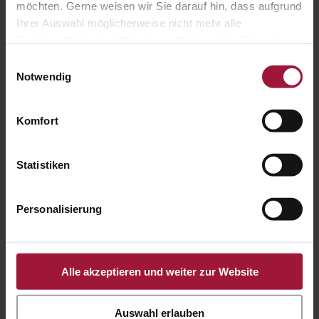

möchten. Gerne weisen wir Sie darauf hin, dass aufgrund
Ihrer Auswahl möglicherweise nicht mehr alle
Funktionalitäten der Website verfügbar sind. Für weitere
Hauptstraße 80
Informationen besuchen Sie unsere
Einwilligungsauswahl
A-5223 Pfaffstätt
Datenschutzerklärung und Cookie Policy.
Notwendig

Komfort
Statistiken
+43 7742 3208

Personalisierung
office@huberslandhendl.at
Alle akzeptieren und weiter zur Website
Auswahl erlauben