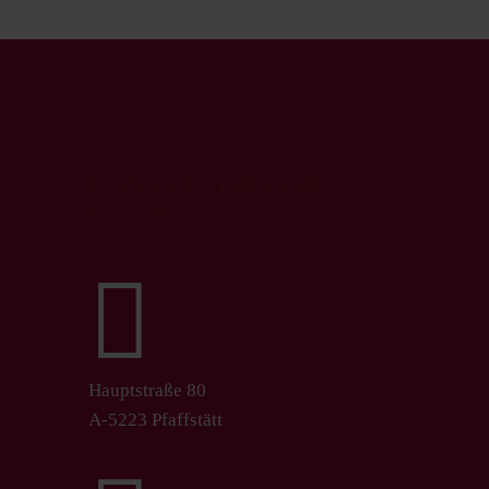
Hubers Landhendl
GmbH

Hauptstraße 80
A-5223 Pfaffstätt