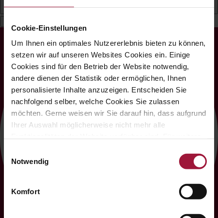
Német
Cookie-Einstellungen
Um Ihnen ein optimales Nutzererlebnis bieten zu können,
setzen wir auf unseren Websites Cookies ein. Einige
Cookies sind für den Betrieb der Website notwendig,
andere dienen der Statistik oder ermöglichen, Ihnen
personalisierte Inhalte anzuzeigen. Entscheiden Sie
nachfolgend selber, welche Cookies Sie zulassen
möchten. Gerne weisen wir Sie darauf hin, dass aufgrund
Ihrer Auswahl möglicherweise nicht mehr alle
Funktionalitäten der Website verfügbar sind. Für weitere
Informationen besuchen Sie unsere
Einwilligungsauswahl
Datenschutzerklärung und Cookie Policy.
Notwendig
Komfort