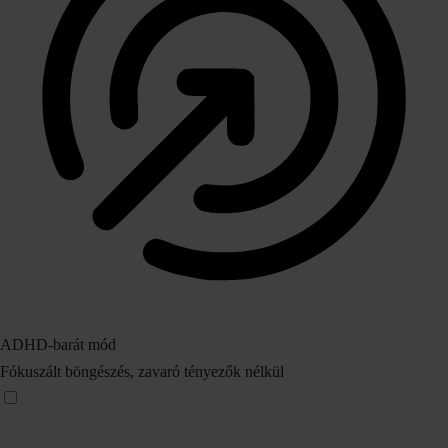
ADHD‑barát mód
Fókuszált böngészés, zavaró tényezők nélkül