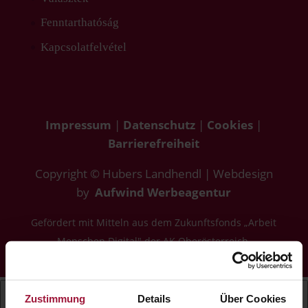
Fenntarthatóság
Kapcsolatfelvétel
Impressum
|
Datenschutz
|
Cookies
|
Barrierefreiheit
Copyright © Hubers Landhendl | Webdesign
by
Aufwind Werbeagentur
Gefördert mit Mitteln aus dem Zukunftsfonds „Arbeit
Menschen Digital" der AK Oberösterreich.
Zustimmung
Details
Über Cookies