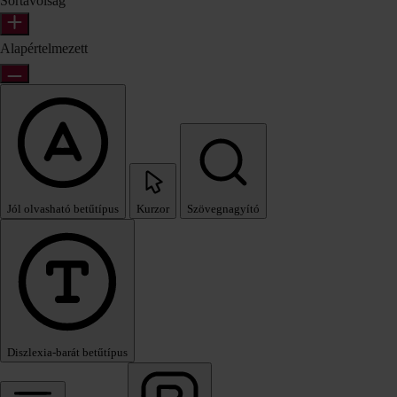
Sortávolság
Alapértelmezett
Jól olvasható betűtípus
Kurzor
Szövegnagyító
Diszlexia‑barát betűtípus