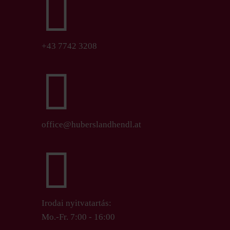

+43 7742 3208

office@huberslandhendl.at

Irodai nyitvatartás:
Mo.-Fr. 7:00 - 16:00