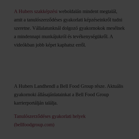
A Hubers szakképzési
weboldalán mindent megtalál,
amit a tanulószerződéses gyakorlati képzéseinkről tudni
szeretne. Vállalatunknál dolgozó gyakornokok mesélnek
a mindennapi munkájukról és tevékenységükről. A
videókban jobb képet kaphatsz erről.
A Hubers Landhendl a Bell Food Group része. Aktuális
gyakornoki állásajánlatainkat a Bell Food Group
karrierportálján találja.
Tanulószerződéses gyakorlati helyek
(bellfoodgroup.com)