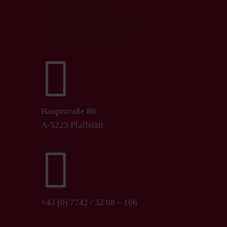
Hubers világa az
élvezetek világa

Hauptstraße 80
A-5223 Pfaffstätt

+43 (0) 7742 / 32 08 – 166