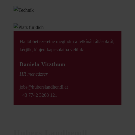
Ha többet szeretne megtudni a felkínált állásokról,
kérjük, lépjen kapcsolatba velünk:
Daniela Vitzthum
HR menedzser
jobs@huberslandhendl.at
+43 7742 3208 121