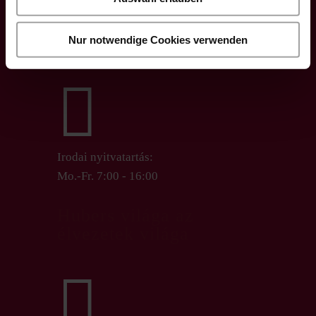

Nur notwendige Cookies verwenden
office@huberslandhendl.at

Irodai nyitvatartás:
Mo.-Fr. 7:00 - 16:00
Hubers világa az
élvezetek világa
