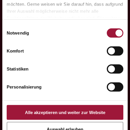
möchten. Gerne weisen wir Sie darauf hin, dass aufgrund
GmbH
Ihrer Auswahl möglicherweise nicht mehr alle
Funktionalitäten der Website verfügbar sind. Für weitere

Informationen besuchen Sie unsere
Einwilligungsauswahl
Datenschutzerklärung und Cookie Policy.
Notwendig
Komfort
Hauptstraße 80
A-5223 Pfaffstätt
Statistiken

Personalisierung
+43 7742 3208
Alle akzeptieren und weiter zur Website
Auswahl erlauben