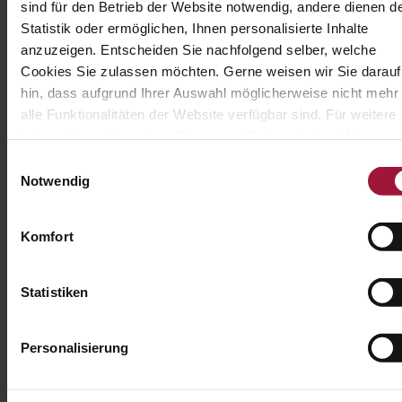
sind für den Betrieb der Website notwendig, andere dienen d
8.00
und wir senden dir
Statistik oder ermöglichen, Ihnen personalisierte Inhalte
SA
13.
jede Woche
anzuzeigen. Entscheiden Sie nachfolgend selber, welche
Uhr
automatisch
Cookies Sie zulassen möchten. Gerne weisen wir Sie darauf
unseren aktuellen
hin, dass aufgrund Ihrer Auswahl möglicherweise nicht mehr
Durchgehend Warm
Menüplan.
alle Funktionalitäten der Website verfügbar sind. Für weitere
Küche!
Informationen besuchen Sie unsere Datenschutzerklärung u
TAKE-AWAY: viele
Cookie Policy.
Einwilligungsauswahl
Gerichte auch zum
Notwendig
Mitnehmen
Komfort
Gratis WLAN
Statistiken
Personalisierung