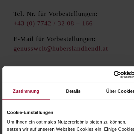
Tel. Nr. für Vorbestellungen:
+43 (0) 7742 / 32 08 – 166
E-Mail für Vorbestellungen:
genusswelt@huberslandhendl.at
Zustimmung
Details
Über Cookie
Anmelden.
Öffnungsze
Wochenplan
8.00
erhalten.
Cookie-Einstellungen
MO -
18.
Um Ihnen ein optimales Nutzererlebnis bieten zu können,
Teile uns deine E-
FR
Uhr
setzen wir auf unseren Websites Cookies ein. Einige Cookie
Mail-Adresse mit