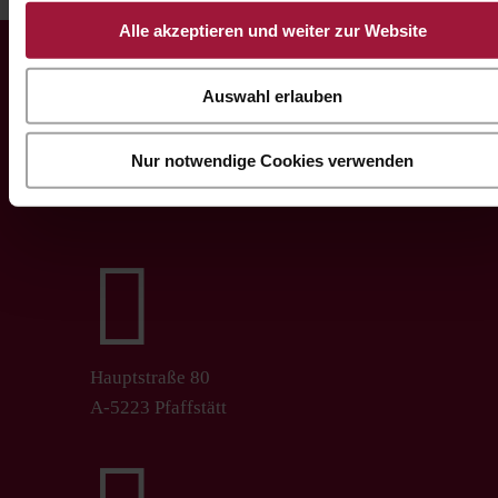
Alle akzeptieren und weiter zur Website
Auswahl erlauben
Hubers Landhendl
Nur notwendige Cookies verwenden
GmbH

Hauptstraße 80
A-5223 Pfaffstätt