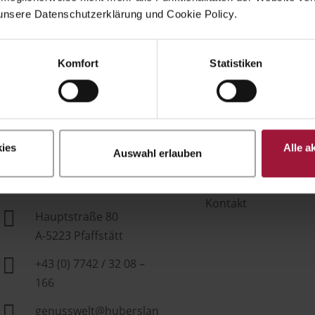
unsere Datenschutzerklärung und Cookie Policy.
Komfort
Statistiken
Über uns
Hubers
ies
Alle a
Genusswelt
Sortiment
Auswahl erlauben
Nachhaltigkeit
Kontakt

Hauptstraße 80
A-5223 Pfaffstätt

+43 (0) 7742 / 32 08 –
166

genusswelt@huberslan