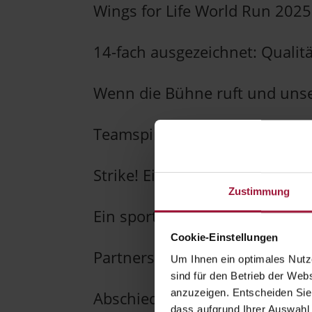
Wings for Life World Run 2025
14-fach ausgezeichnet: Qualität
Wenn die Bühne ruft und unser
Teamspirit am Schlitten – QM
Strike! Ein Abend voller Teamg
Zustimmung
Ein sportlicher Ski-Genuss-Tag
Cookie-Einstellungen
Partnerschaft mit den Bauern
Um Ihnen ein optimales Nutze
sind für den Betrieb der Webs
anzuzeigen. Entscheiden Sie
Abschied von zwei geschätzten
dass aufgrund Ihrer Auswahl 