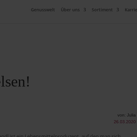
Genusswelt
Über uns
Sortiment
Karri
lsen!
von: Julia
26.03.2020
endl ist ein Lebensmittelproduzent, auf den man sich