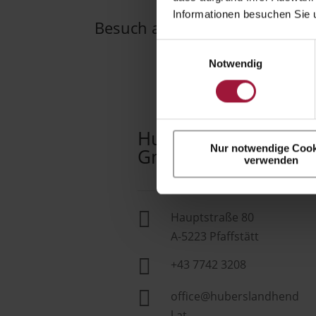
Informationen besuchen Sie 
Besuch aus der Schweiz
Einwilligungsauswahl
Notwendig
Hubers Landhendl
Nur notwendige Cook
GmbH
verwenden

Hauptstraße 80
A-5223 Pfaffstätt

+43 7742 3208

office@huberslandhend
l.at