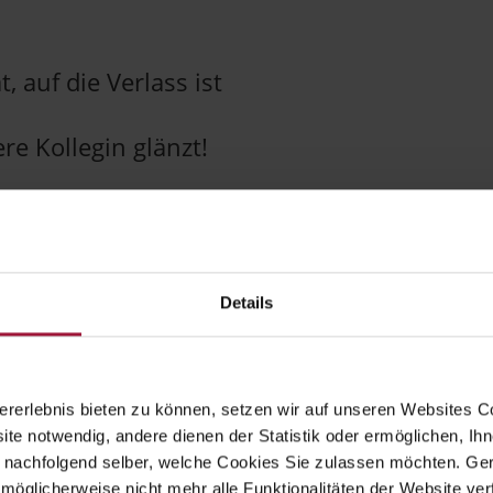
, auf die Verlass ist
e Kollegin glänzt!
/QS-Team stärkt Zusammenhalt in Schladmi
eist und Spaß!
Details
: Ein starkes Fundament
rerlebnis bieten zu können, setzen wir auf unseren Websites C
ite notwendig, andere dienen der Statistik oder ermöglichen, Ihn
 nachfolgend selber, welche Cookies Sie zulassen möchten. Gern
 Kollegen!
möglicherweise nicht mehr alle Funktionalitäten der Website ver