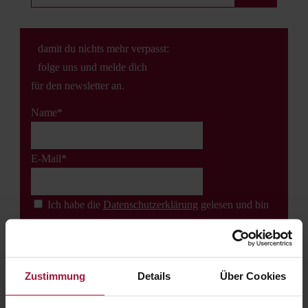
damit du nichts mehr verpasst:
folge uns und melde dich
für den newsletter an.
Name*
E-Mail*
Ich habe die
Datenschutz­erklärung
gelesen und bin
damit einverstanden. *
Zustimmung
Details
Über Cookies