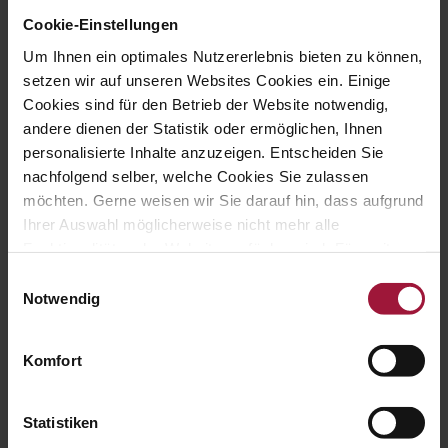
Cookie-Einstellungen
←
Gelungene Weihnachtsfeier unseres Produktions-
Teams
Um Ihnen ein optimales Nutzererlebnis bieten zu können,
setzen wir auf unseren Websites Cookies ein. Einige
Weihnachtsfeier unseres Technik-Teams
→
Cookies sind für den Betrieb der Website notwendig,
andere dienen der Statistik oder ermöglichen, Ihnen
personalisierte Inhalte anzuzeigen. Entscheiden Sie
nachfolgend selber, welche Cookies Sie zulassen
möchten. Gerne weisen wir Sie darauf hin, dass aufgrund
Ihrer Auswahl möglicherweise nicht mehr alle
Funktionalitäten der Website verfügbar sind. Für weitere
Informationen besuchen Sie unsere
Einwilligungsauswahl
Datenschutzerklärung und Cookie Policy.
Notwendig
Komfort
Du hast lust auf mehr?
Hier findest du weitere Beiträge
Statistiken