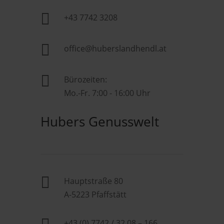

+43 7742 3208

office@huberslandhendl.at

Bürozeiten:
Mo.-Fr. 7:00 - 16:00 Uhr
Hubers Genusswelt

Hauptstraße 80
A-5223 Pfaffstätt
+43 (0) 7742 / 32 08 – 166