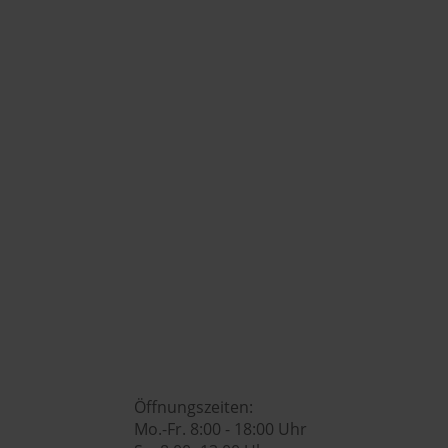

+43 (0) 7742 / 32 08 – 166

genusswelt@huberslandhendl.at

Öffnungszeiten:
Mo.-Fr. 8:00 - 18:00 Uhr