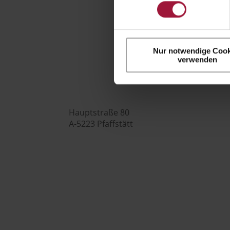
Hubers Landhendl GmbH
Nur notwendige Cook

verwenden
Hauptstraße 80
A-5223 Pfaffstätt

+43 7742 3208