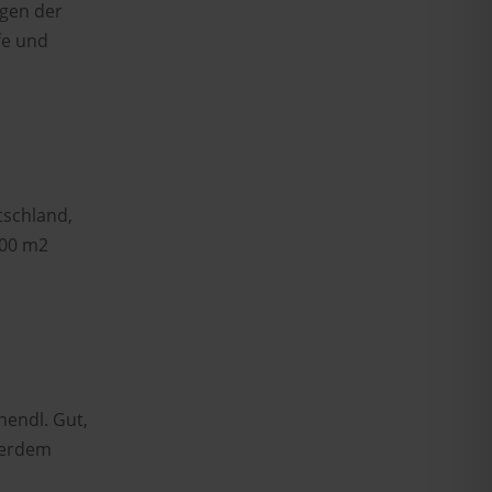
agen der
fe und
tschland,
000 m2
hendl. Gut,
ßerdem