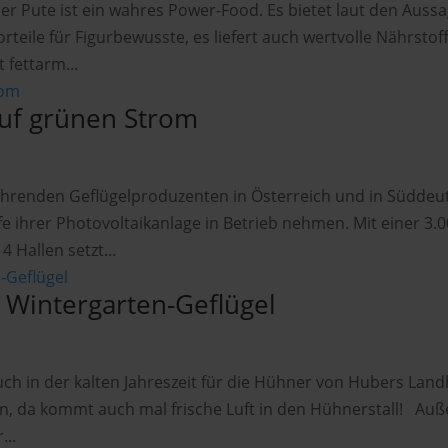
r Pute ist ein wahres Power-Food. Es bietet laut den Auss
rteile für Figurbewusste, es liefert auch wertvolle Nährstof
t fettarm...
auf grünen Strom
führenden Geflügelproduzenten in Österreich und in Süddeu
 ihrer Photovoltaikanlage in Betrieb nehmen. Mit einer 3.
 Hallen setzt...
 Wintergarten-Geflügel
auch in der kalten Jahreszeit für die Hühner von Hubers Land
n, da kommt auch mal frische Luft in den Hühnerstall! Au
...