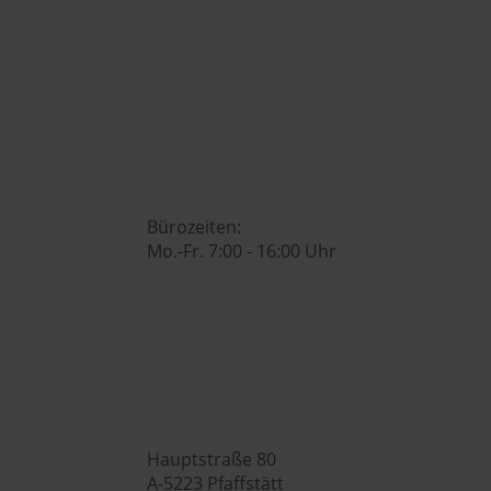

office@huberslandhendl.at

Bürozeiten:
Mo.-Fr. 7:00 - 16:00 Uhr
Hubers Genusswelt

Hauptstraße 80
A-5223 Pfaffstätt