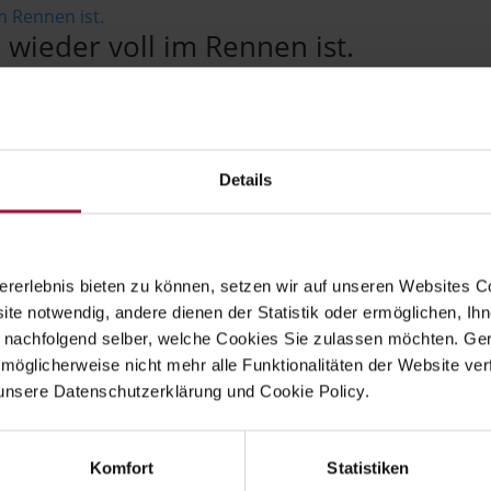
 wieder voll im Rennen ist.
ttel? Woher kommt unser Hendl-Fleisch? Der Bio-Trend an
e Nachfrage in Zeiten des Shutdowns nach oben geschnellt ist
Details
-Händlern zu...
flügel aus der Region kommt.
rerlebnis bieten zu können, setzen wir auf unseren Websites C
ung
ite notwendig, andere dienen der Statistik oder ermöglichen, Ihn
N! Hubers Landhendl liegt im malerischen Pfaffstätt in Ob
 nachfolgend selber, welche Cookies Sie zulassen möchten. Gern
zarten Geflügelprodukten. Das Innviertel und das benachba
möglicherweise nicht mehr alle Funktionalitäten der Website ver
unsere Datenschutzerklärung und Cookie Policy.
ieben, die...
Komfort
Statistiken