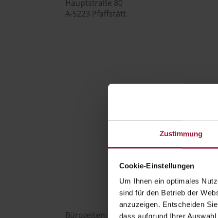
Hauptstraße 80
A-5223 Pfaffstätt

+43 7742 3208

Zustimmung
office@huberslandhendl.at

Cookie-Einstellungen
Um Ihnen ein optimales Nutze
sind für den Betrieb der Webs
anzuzeigen. Entscheiden Sie
Bürozeiten:
dass aufgrund Ihrer Auswahl 