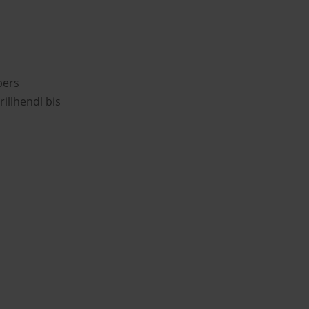
bers
illhendl bis