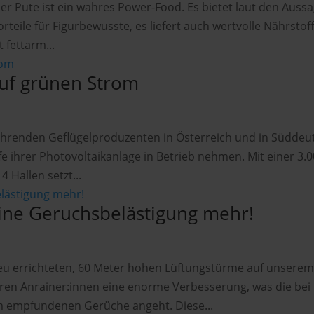
r Pute ist ein wahres Power-Food. Es bietet laut den Auss
rteile für Figurbewusste, es liefert auch wertvolle Nährstof
t fettarm...
auf grünen Strom
führenden Geflügelproduzenten in Österreich und in Süddeu
 ihrer Photovoltaikanlage in Betrieb nehmen. Mit einer 3.
 Hallen setzt...
ine Geruchsbelästigung mehr!
 neu errichteten, 60 Meter hohen Lüftungstürme auf unsere
ren Anrainer:innen eine enorme Verbesserung, was die bei
m empfundenen Gerüche angeht. Diese...