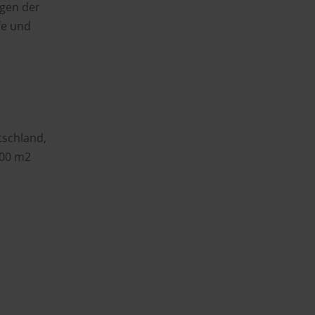
agen der
fe und
tschland,
000 m2
m