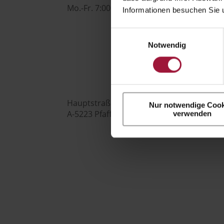
Mo.-Fr. 7:00 - 16:00 Uhr
Informationen besuchen Sie 
Hubers Genusswelt
Einwilligungsauswahl
Notwendig

Hauptstraße 80
Nur notwendige Cook
A-5223 Pfaffstätt
verwenden

+43 (0) 7742 / 32 08 – 166
