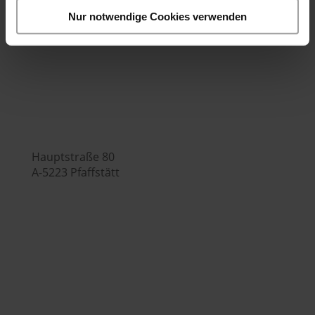
Bürozeiten:
Nur notwendige Cookies verwenden
Mo.-Fr. 7:00 - 16:00 Uhr
Hubers Genusswelt

Hauptstraße 80
A-5223 Pfaffstätt

+43 (0) 7742 / 32 08 – 166