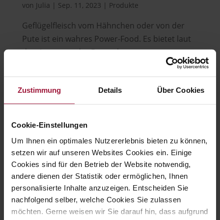
von
Julia
|
Sep. 11, 2023
|
Produkte
Geflügelfleisch vom Hähnchen oder von der
Pute ist ein wahres Power-Food. Es bietet laut
den Aussagen der Deutschen
Geflügelwirtschaft nicht nur Vorteile für
Figurbewusste, es liefert auch wertvolle
Zustimmung
Details
Über Cookies
Nährstoffe und Vitamine. Gut zu wissen:
Geflügelfleisch ist fettarm...
Cookie-Einstellungen
Um Ihnen ein optimales Nutzererlebnis bieten zu können,
setzen wir auf unseren Websites Cookies ein. Einige
Hubers Landhendl GmbH
Cookies sind für den Betrieb der Website notwendig,
andere dienen der Statistik oder ermöglichen, Ihnen

personalisierte Inhalte anzuzeigen. Entscheiden Sie
nachfolgend selber, welche Cookies Sie zulassen
möchten. Gerne weisen wir Sie darauf hin, dass aufgrund