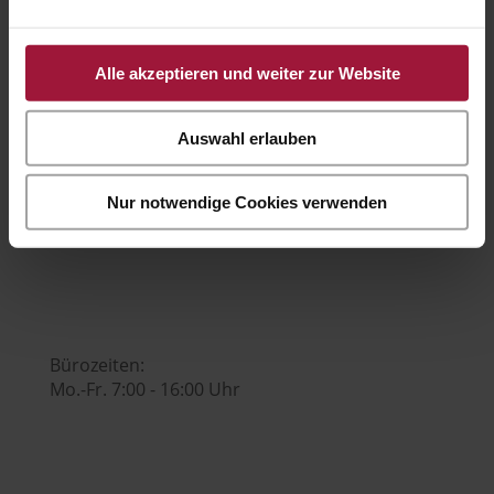
+43 7742 3208
Alle akzeptieren und weiter zur Website

Auswahl erlauben
Nur notwendige Cookies verwenden
office@huberslandhendl.at

Bürozeiten:
Mo.-Fr. 7:00 - 16:00 Uhr
Hubers Genusswelt