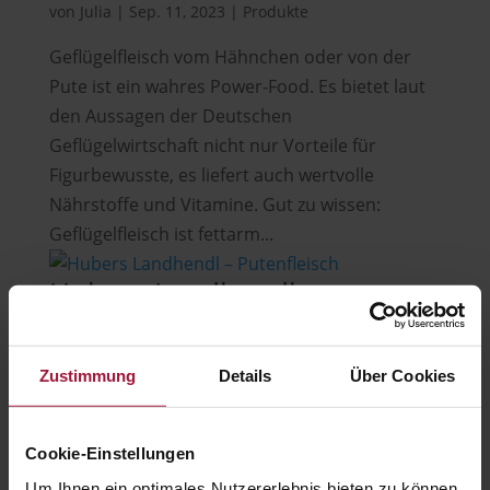
von
Julia
|
Sep. 11, 2023
|
Produkte
Geflügelfleisch vom Hähnchen oder von der
Pute ist ein wahres Power-Food. Es bietet laut
den Aussagen der Deutschen
Geflügelwirtschaft nicht nur Vorteile für
Figurbewusste, es liefert auch wertvolle
Nährstoffe und Vitamine. Gut zu wissen:
Geflügelfleisch ist fettarm...
Hubers Landhendl –
Putenfleisch
von
Julia
|
Okt. 17, 2019
|
Allgemein
,
Produkte
Zustimmung
Details
Über Cookies
Unser Sortiment umfasst nur das Beste aus
dem Geflügelstall. In diesem Beitrag stellen wir
Cookie-Einstellungen
die Land – Puten Produkte vor. Hubers
Um Ihnen ein optimales Nutzererlebnis bieten zu können,