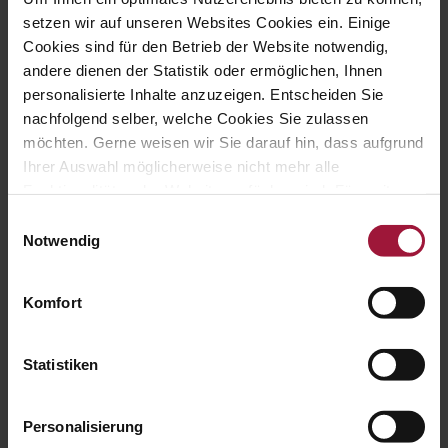
Landhendl Produkte überzeugen durch
setzen wir auf unseren Websites Cookies ein. Einige
ausgezeichnete Qualität und guten Geschmack.
Cookies sind für den Betrieb der Website notwendig,
Unser Geflügel stammt ausnahmslos aus
andere dienen der Statistik oder ermöglichen, Ihnen
artgerechter...
personalisierte Inhalte anzuzeigen. Entscheiden Sie
nachfolgend selber, welche Cookies Sie zulassen
möchten. Gerne weisen wir Sie darauf hin, dass aufgrund
Ihrer Auswahl möglicherweise nicht mehr alle
Funktionalitäten der Website verfügbar sind. Für weitere
Hubers Landhendl GmbH
Informationen besuchen Sie unsere
Einwilligungsauswahl
Datenschutzerklärung und Cookie Policy.

Notwendig
Komfort
Hauptstraße 80
A-5223 Pfaffstätt
Statistiken

Personalisierung