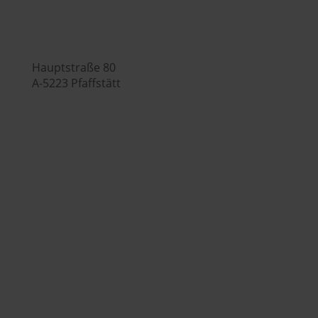

Hauptstraße 80
A-5223 Pfaffstätt

+43 (0) 7742 / 32 08 – 166

genusswelt@huberslandhendl.at