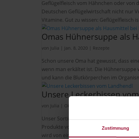
Geflügelfleisch vom Hähnchen oder von de
Deutschen Geflügelwirtschaft nicht nur Vo
Vitamine. Gut zu wissen: Geflügelfleisch is
Omas Hühnersuppe als Ha
von
Julia
|
Jan. 8, 2020
|
Rezepte
Schon unsere Oma hat gewusst, dass eine
wenn man erkältet ist. Die Hühnersuppe
und kann die Blutkörperchen im Organismu
Unsere Leckerbissen vo
von
Julia
|
Okt. 7, 2019
|
Allgemein
,
Produkte
Unser Sortiment umfasst nur das Beste au
Produkte vor. Unser Hubers Landhendl Ge
Zustimmung
wird von einer unabhängigen Kontrollstell