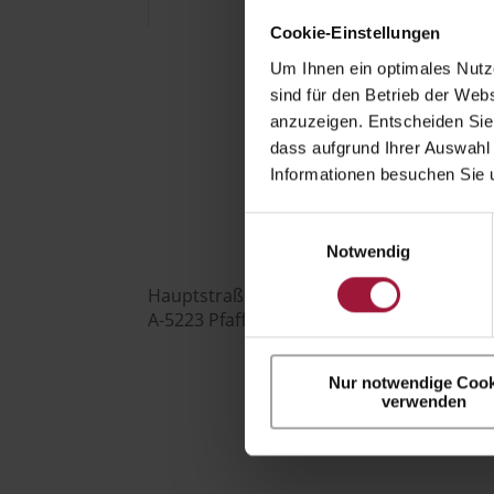
Cookie-Einstellungen
Um Ihnen ein optimales Nutze
sind für den Betrieb der Webs
anzuzeigen. Entscheiden Sie
Hubers Landhendl GmbH
dass aufgrund Ihrer Auswahl 
Informationen besuchen Sie 

Einwilligungsauswahl
Notwendig
Hauptstraße 80
A-5223 Pfaffstätt

Nur notwendige Cook
verwenden
+43 7742 3208