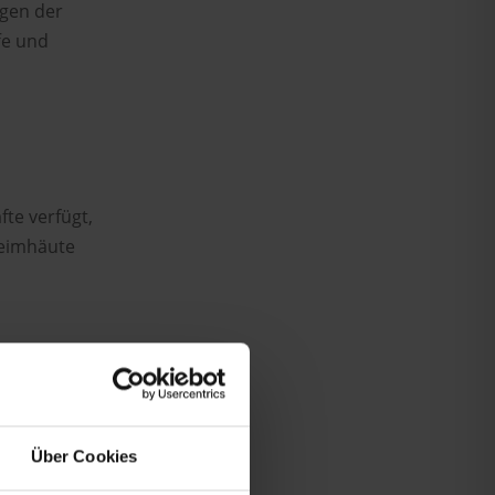
agen der
fe und
te verfügt,
leimhäute
hendl
 Die Haltung
Über Cookies