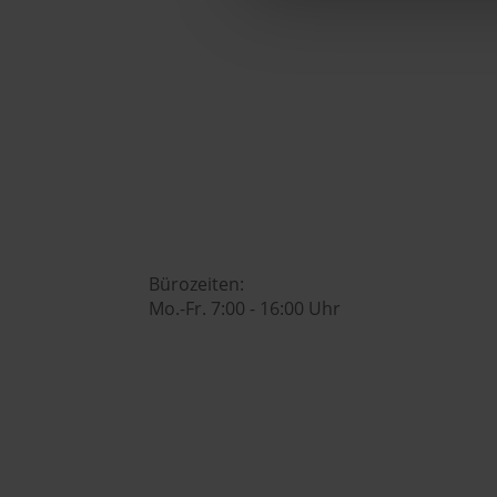

office@huberslandhendl.at

Bürozeiten:
Mo.-Fr. 7:00 - 16:00 Uhr
Hubers Genusswelt
