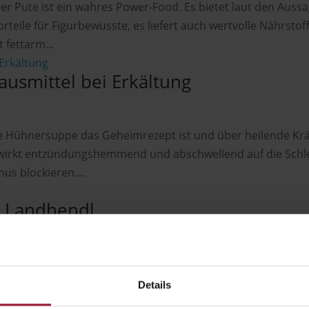
r Pute ist ein wahres Power-Food. Es bietet laut den Auss
rteile für Figurbewusste, es liefert auch wertvolle Nährstof
t fettarm...
usmittel bei Erkältung
 Hühnersuppe das Geheimrezept ist und über heilende Kräf
 wirkt entzündungshemmend und abschwellend auf die Sch
s blockieren....
m Landhendl
s dem Geflügelstall. In diesem Beitrag stellen wir die Land
flügel stammt ausnahmslos aus artgerechter Tierhaltung.
Details
e überwacht....