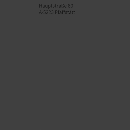
Hauptstraße 80
A-5223 Pfaffstätt

+43 (0) 7742 / 32 08 – 166

genusswelt@huberslandhendl.at
