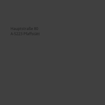

Hauptstraße 80
A-5223 Pfaffstätt

+43 (0) 7742 / 32 08 – 166

genusswelt@huberslandhendl.at