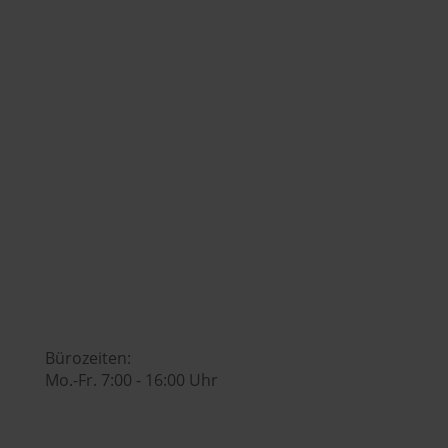

+43 7742 3208

office@huberslandhendl.at

Bürozeiten:
Mo.-Fr. 7:00 - 16:00 Uhr
Hubers Genusswelt