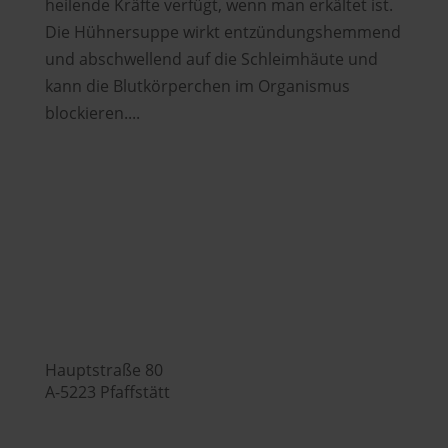
heilende Kräfte verfügt, wenn man erkältet ist.
Die Hühnersuppe wirkt entzündungshemmend
und abschwellend auf die Schleimhäute und
kann die Blutkörperchen im Organismus
blockieren....
Hubers Landhendl GmbH

Hauptstraße 80
A-5223 Pfaffstätt