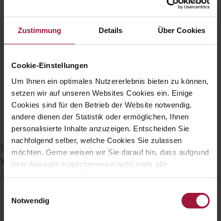
Zustimmung
Details
Über Cookies
Cookie-Einstellungen
Um Ihnen ein optimales Nutzererlebnis bieten zu können,
setzen wir auf unseren Websites Cookies ein. Einige
Cookies sind für den Betrieb der Website notwendig,
andere dienen der Statistik oder ermöglichen, Ihnen
personalisierte Inhalte anzuzeigen. Entscheiden Sie
nachfolgend selber, welche Cookies Sie zulassen
Sehbehinderten-Modus
möchten. Gerne weisen wir Sie darauf hin, dass aufgrund
Verbessert die visuellen Elemente der Website
Ihrer Auswahl möglicherweise nicht mehr alle
Funktionalitäten der Website verfügbar sind. Für weitere
Informationen besuchen Sie unsere
Einwilligungsauswahl
Datenschutzerklärung und Cookie Policy.
Notwendig