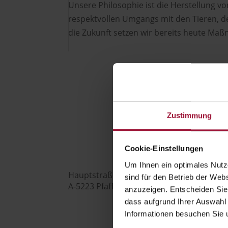
Unsere Philosophie ist die Herstellung v
respektvollen Umgangs mit den Tieren, de
die Zukunft setzen wir bereits heute Maßn
Hubers Landhendl GmbH
Zustimmung

Cookie-Einstellungen
Um Ihnen ein optimales Nutze
Hauptstraße 80
sind für den Betrieb der Webs
A-5223 Pfaffstätt
anzuzeigen. Entscheiden Sie
dass aufgrund Ihrer Auswahl 

Informationen besuchen Sie 