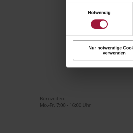
Einwilligungsauswahl
Notwendig
+43 7742 3208

Nur notwendige Cook
verwenden
office@huberslandhendl.at

Bürozeiten:
Mo.-Fr. 7:00 - 16:00 Uhr
Hubers Genusswelt