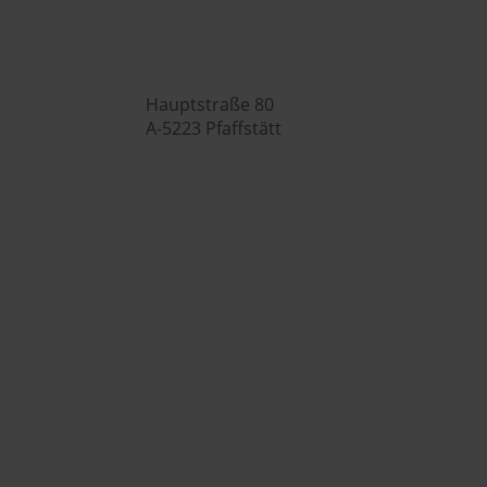

Hauptstraße 80
A-5223 Pfaffstätt

+43 (0) 7742 / 32 08 – 166

genusswelt@huberslandhendl.at