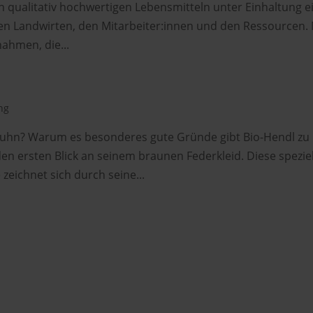
on qualitativ hochwertigen Lebensmitteln unter Einhaltung e
n Landwirten, den Mitarbeiter:innen und den Ressourcen. M
ahmen, die...
ng
Huhn? Warum es besonderes gute Gründe gibt Bio-Hendl zu
n ersten Blick an seinem braunen Federkleid. Diese speziel
eichnet sich durch seine...