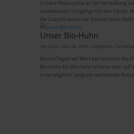
Unsere Philosophie ist die Herstellung v
respektvollen Umgangs mit den Tieren, de
die Zukunft setzen wir bereits heute Maßn
Unser Bio-Huhn
von
Julia
|
Okt. 24, 2019
|
Allgemein
,
Tierhaltu
Worauf legen wir Wert bei unserem Bio-
Bio-Huhn Ein Bio-Huhn erkennt man auf de
ursprüngliche, langsam wachsende Rasse z
Hubers Landhendl GmbH