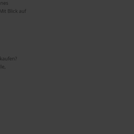
ines
it Blick auf
 kaufen?
le,