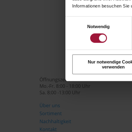
Informationen besuchen Sie 

Einwilligungsauswahl
Notwendig
genusswelt@huberslandhendl.at

Nur notwendige Cook
verwenden
Öffnungszeiten:
Mo.-Fr. 8:00 - 18:00 Uhr
Sa. 8:00 -13:00 Uhr
Über uns
Sortiment
Nachhaltigkeit
Kontakt