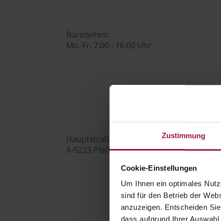

Bürozeiten:
Mo.-Fr. 7:00 - 16:00 Uhr
Hubers Genusswelt

Zustimmung
Hauptstraße 80
A-5223 Pfaffstätt

Cookie-Einstellungen
Um Ihnen ein optimales Nutze
sind für den Betrieb der Webs
anzuzeigen. Entscheiden Sie
+43 (0) 7742 / 32 08 – 166
dass aufgrund Ihrer Auswahl 