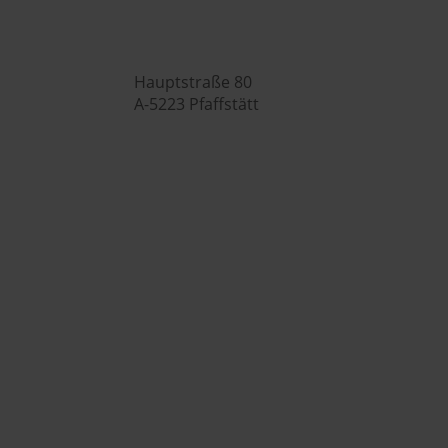

Hauptstraße 80
A-5223 Pfaffstätt

+43 7742 3208

office@huberslandhendl.at